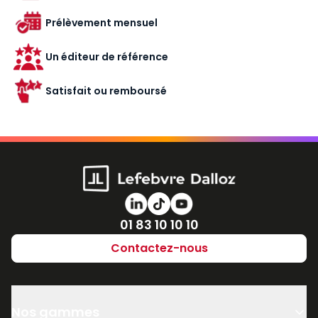
Prélèvement mensuel
Un éditeur de référence
Satisfait ou remboursé
Numéro de téléphone
01 83 10 10 10
Contactez-nous
Nos gammes