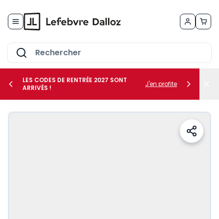
Allez au contenu
LES CODES DE RENTRÉE 2027 SONT
J'en profite
ARRIVÉS !
her le sous-menu Vos métiers
her le sous-menu Vos besoins