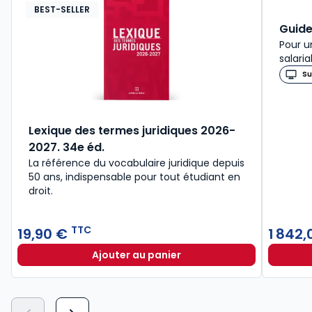
BEST-SELLER
Guide
Pour u
salaria
Su
Lexique des termes juridiques 2026-
2027. 34e éd.
La référence du vocabulaire juridique depuis
50 ans, indispensable pour tout étudiant en
droit.​
TTC
19,90 €
1 842
Ajouter au panier
Lexique des termes juridiques 202