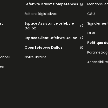
Lefebvre Dalloz Compétences
Mentions lé
Editions législatives
CGU
et
Espace Assistance Lefebvre
Signalemen
Dalloz
CGV
Espace Client Lefebvre Dalloz
Politique d
Open Lefebvre Dalloz
Paramétrage
sonnel
Notre librairie
Accessibilit
ine