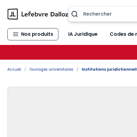
Allez au contenu
Nos produits
IA Juridique
Codes de 
Accueil
/
Ouvrages universitaires
/
Institutions juridictionnell