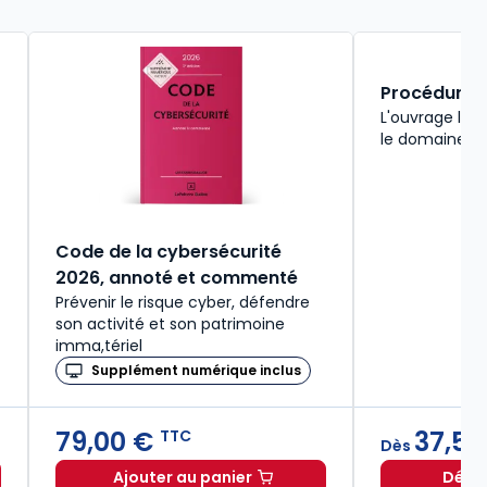
Procédure ci
L'ouvrage le 
le domaine du 
Code de la cybersécurité
2026, annoté et commenté
Prévenir le risque cyber, défendre
son activité et son patrimoine
imma,tériel
Supplément numérique inclus
79,00 €
37,51
TTC
Dès
Ajouter au panier
Décou
gumentation judiciaire et de plaidoirie 2026/2027. 11e éd. à pa
Code de la cybersécurité 2026, ann