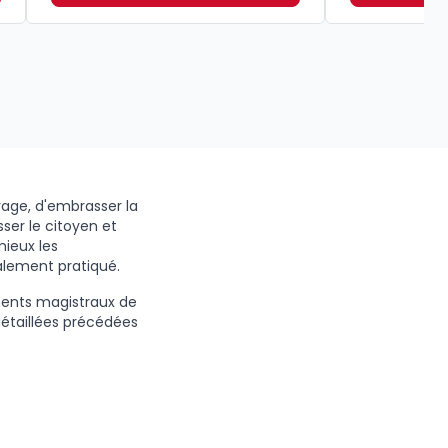
rage, d'embrasser la
sser le citoyen et
mieux les
galement pratiqué.
ments magistraux de
étaillées précédées