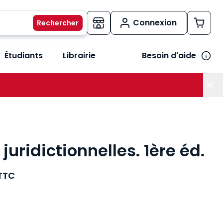
Connexion
Étudiants
Librairie
Besoin d'aide
os métiers
her le sous-menu Vos besoins
 juridictionnelles. 1ère éd.
TTC