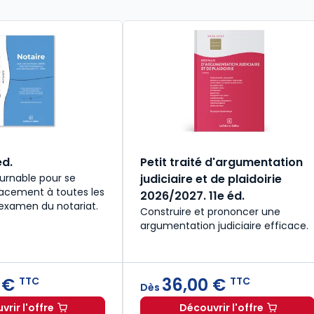
éd.
Petit traité d'argumentation
urnable pour se
judiciaire et de plaidoirie
cacement à toutes les
2026/2027. 11e éd.
'examen du notariat.
Construire et prononcer une
argumentation judiciaire efficace.
 €
36,00 €
TTC
TTC
Dès
rir l'offre
Découvrir l'offre
027. 34e éd. à 19,90 € TTC
Notaire. 5e éd. à partir de
Dès
28,50 €
TTC
Petit traité d'ar