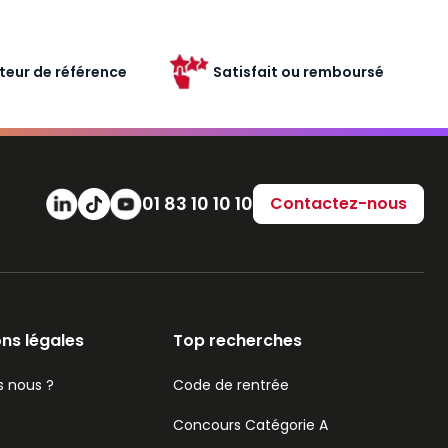
teur de référence
Satisfait ou remboursé
Numéro de téléphone
01 83 10 10 10
Contactez-nous
ns légales
Top recherches
 nous ?
Code de rentrée
Concours Catégorie A