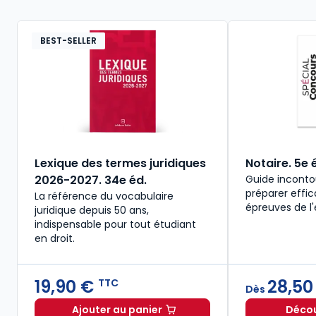
BEST-SELLER
Lexique des termes juridiques
Notaire. 5e 
2026-2027. 34e éd.
Guide inconto
préparer effi
La référence du vocabulaire
épreuves de l
juridique depuis 50 ans,
indispensable pour tout étudiant
en droit.​
19,90 €
28,50
TTC
Dès
Ajouter au panier
Découv
Lexique des termes juridiques 2026-2