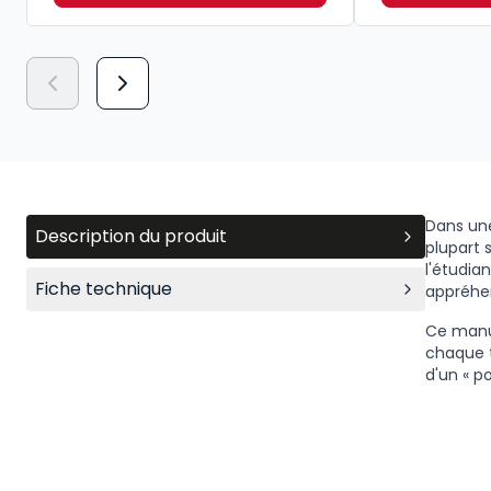
Dans une
Description du produit
plupart s
l'étudia
Fiche technique
appréhen
Ce manue
chaque t
d'un « p