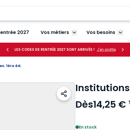
rentrée 2027
Vos métiers
Vos besoins
Afficher le sous-menu V
Affic
LES CODES DE RENTRÉE 2027 SONT ARRIVÉS !
J'en profite
es. 1ère éd.
Institutions
Dès
14,25 €
Voir le détail des avis
En stock