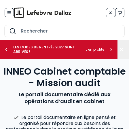
Allez au contenu
LES CODES DE RENTRÉE 2027 SONT
J'en profite
ARRIVÉS !
her le sous-menu Vos métiers
INNEO Cabinet comptable
her le sous-menu Vos besoins
- Mission audit
Le portail documentaire dédié aux
opérations d’audit en cabinet
Le portail documentaire en ligne pensé et
organisé pour répondre aux besoins des