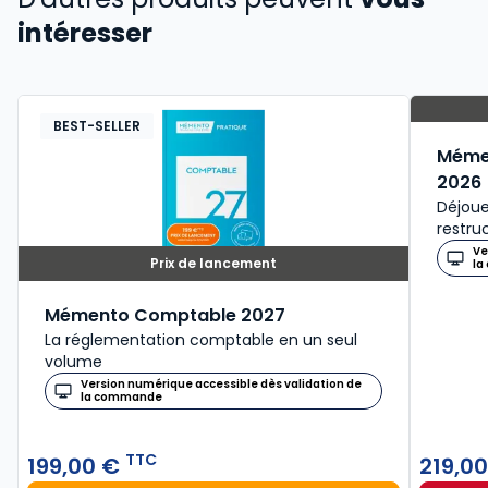
intéresser
BEST-SELLER
Mémen
2026
Déjoue
restru
Ve
Prix de lancement
la
Mémento Comptable 2027
La réglementation comptable en un seul
volume
Version numérique accessible dès validation de
la commande
TTC
199,00 €
219,0