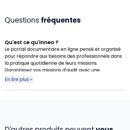
Questions
fréquentes
Qu'est ce qu'Inneo ?
Le portail documentaire en ligne pensé et organisé
pour répondre aux besoins des professionnels dans
la pratique quotidienne de leurs missions.
Garantissez vos missions d’audit avec une
information sans cesse mise à jour et accompagnée
En lire plus
d’alertes d’actualité.
D'autres produits peuvent
vous