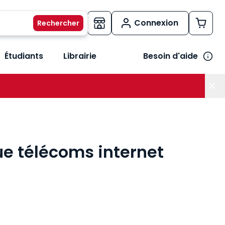
Connexion
Étudiants
Librairie
Besoin d'aide
os métiers
her le sous-menu Vos besoins
ue télécoms internet