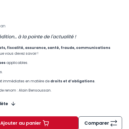
san
ition... à la pointe de l'actualité !
ts, fiscalité, assurance, santé, fraude, communications
que vous devez savoir !
ues
applicables.
s.
et immédiates en matière de
droits et d’obligations
.
de renom : Alain Bensoussan.
lète
Ajouter au panier
Comparer
Informatique télécoms internet à