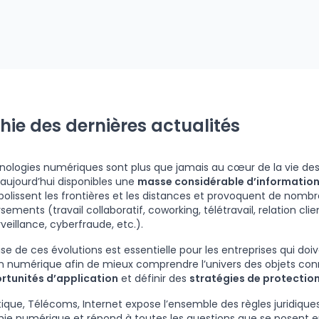
chie des dernières actualités
nologies numériques sont plus que jamais au cœur de la vie des e
aujourd’hui disponibles une
masse considérable d’informatio
bolissent les frontières et les distances et provoquent de nomb
ements (travail collaboratif, coworking, télétravail, relation clie
veillance, cyberfraude, etc.).
ise de ces évolutions est essentielle pour les entreprises qui doi
on numérique afin de mieux comprendre l’univers des objets con
rtunités d’application
et définir des
stratégies de protectio
ique, Télécoms, Internet expose l’ensemble des règles juridique
ie numérique et répond à toutes les questions que se posent en