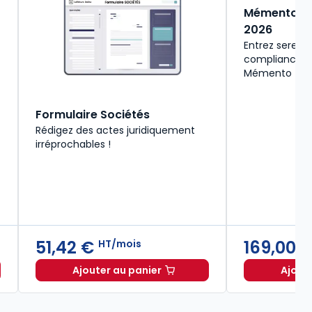
Mémento C
2026
Entrez serein
compliance a
Mémento
Formulaire Sociétés
Rédigez des actes juridiquement
irréprochables !
51,42 €
169,00 
HT/mois
Ajouter au panier
Ajout
€ TTC
ifficultés et procédures collectives à 85,00 € TTC
Formulaire Sociétés à 51,42 €
HT/moi