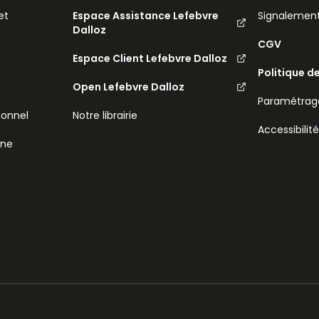
et
Espace Assistance Lefebvre
Signalemen
Dalloz
CGV
Espace Client Lefebvre Dalloz
Politique d
Open Lefebvre Dalloz
Paramétrage
sonnel
Notre librairie
Accessibilit
ine