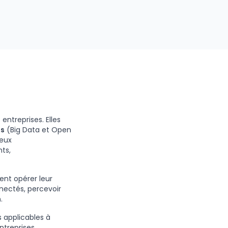
ntreprises. Elles
ns
(Big Data et Open
reux
nts,
vent opérer leur
nectés, percevoir
n
.
s applicables à
treprises,