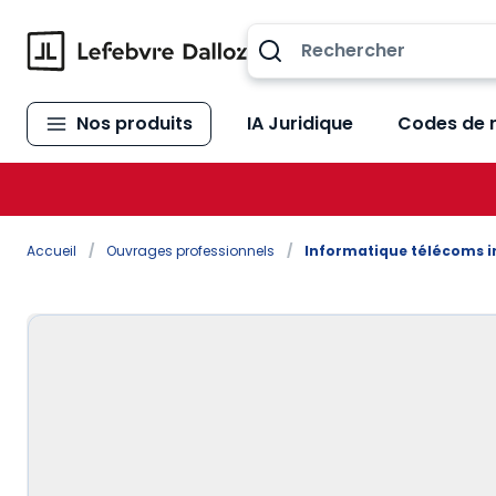
Allez au contenu
Nos produits
IA Juridique
Codes de 
Accueil
/
Ouvrages professionnels
/
Informatique télécoms i