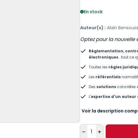
Voir le détail des avis
En stock
Auteur(s) :
Alain Bensous
Optez pour la nouvelle éd
Réglementation, contra
électroniques
...tout ce 
Toutes les
règles juridiq
Les
référentiels
normatif
Des
solutions
concrètes 
L'
expertise d'un auteur
Voir la description comp
Quantité