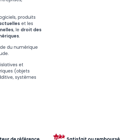
ogiciels, produits
actuelles
et les
nelles
, le
droit des
mériques
.
onde du numérique
aude.
islatives et
riques (objets
dditive, systèmes
teur de référence
Satisfait ou remboursé