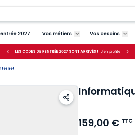
rentrée 2027
Vos métiers
Vos besoins
Afficher le sous-menu V
Affic
LES CODES DE RENTRÉE 2027 SONT ARRIVÉS !
J'en profite
nternet
Informatiq
159,00 €
TTC