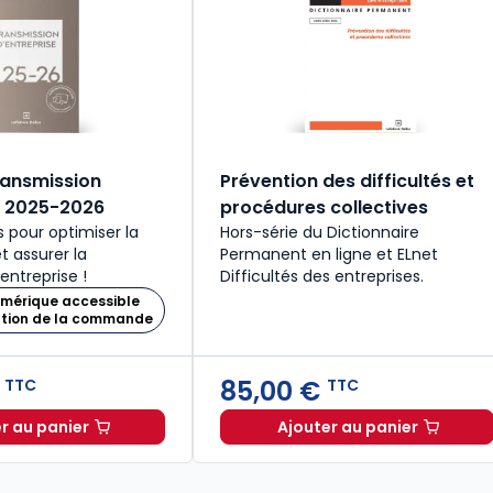
ansmission
Prévention des difficultés et
e 2025-2026
procédures collectives
s pour optimiser la
Hors-série du Dictionnaire
t assurer la
Permanent en ligne et ELnet
entreprise !
Difficultés des entreprises.
umérique accessible
ation de la commande
€
85,00 €
TTC
TTC
r au panier
Ajouter au panier
9,00 € TTC
Mémento Transmission d'entreprise 2025-2026 à 215,00 
Prévention des d