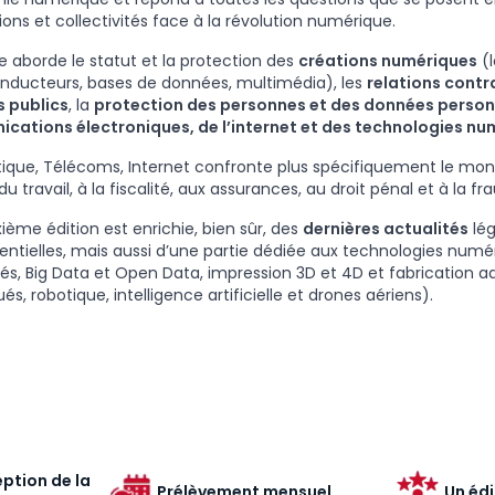
ions et collectivités face à la révolution numérique.
e aborde le statut et la protection des
créations numériques
(l
nducteurs, bases de données, multimédia), les
relations contr
 publics
, la
protection des personnes et des données person
cations électroniques, de l’internet et des technologies nu
ique, Télécoms, Internet confronte plus spécifiquement le m
du travail, à la fiscalité, aux assurances, au droit pénal et à la fr
xième édition est enrichie, bien sûr, des
dernières actualités
lég
dentielles, mais aussi d’une partie dédiée aux technologies numé
s, Big Data et Open Data, impression 3D et 4D et fabrication a
s, robotique, intelligence artificielle et drones aériens).
ption de la
Prélèvement mensuel
Un édi