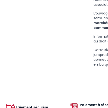
associat
L’ouvrag
semi-co
marchés
communi
Informat
au droit 
Cette si
jurispru
connecté
embarqué
Paiement à réce
Paiement sécurisé