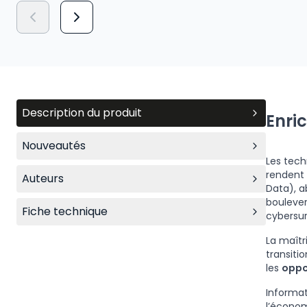
Description du produit
Enri
Nouveautés
Les tech
rendent 
Auteurs
Data), a
boulevers
Fiche technique
cybersur
La maîtr
transiti
les
oppo
Informat
l’économ