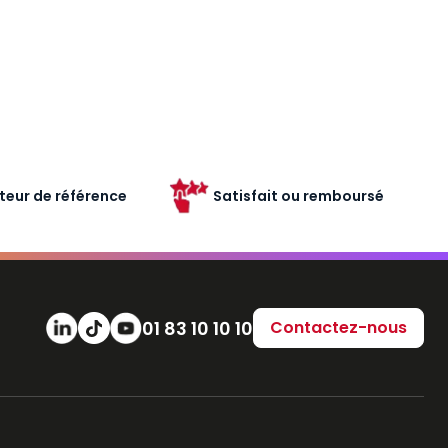
teur de référence
Satisfait ou remboursé
Numéro de téléphone
01 83 10 10 10
Contactez-nous