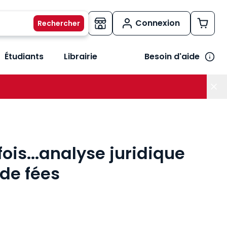
Connexion
Étudiants
Librairie
Besoin d'aide
os métiers
her le sous-menu Vos besoins
 fois...analyse juridique
de fées