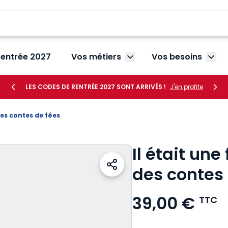
rentrée 2027
Vos métiers
Vos besoins
Afficher le sous-menu V
Affic
LES CODES DE RENTRÉE 2027 SONT ARRIVÉS !
J'en profite
 des contes de fées
Il était une
des contes 
39,00 €
TTC