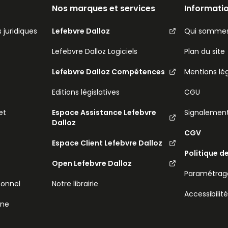
Nos marques et services
Informatio
 juridiques
Lefebvre Dalloz
Qui sommes
Lefebvre Dalloz Logiciels
Plan du site
Lefebvre Dalloz Compétences
Mentions lé
Editions législatives
CGU
et
Espace Assistance Lefebvre
Signalemen
Dalloz
CGV
Espace Client Lefebvre Dalloz
Politique d
Open Lefebvre Dalloz
Paramétrage
sonnel
Notre librairie
Accessibilit
ine