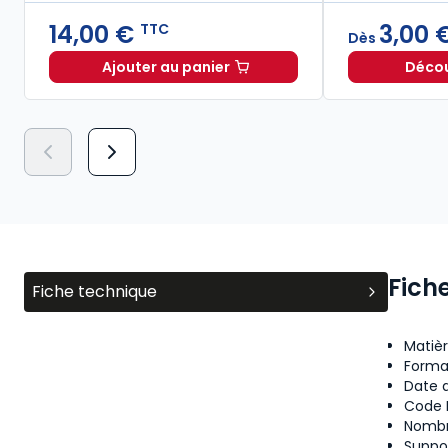
14,00 €
3,00 
TTC
Dès
Ajouter au panier
Découv
Savoir utiliser l'IA dans les études et
Fich
Fiche technique
Matièr
Forma
Date d
Code 
Nombr
Suppor