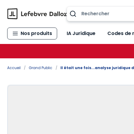
Allez au contenu
Nos produits
IA Juridique
Codes de 
Accueil
/
Grand Public
/
Il était une fois...analyse juridique