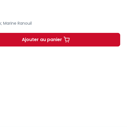
x; Marine Ranouil
Ajouter au panier
Il était une fois...analyse juridiqu