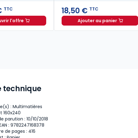
€
18,50 €
TTC
TTC
rir l'offre
Ajouter au panier
 la recherche en droit à 14,00 € TTC
De l'argumentation judiciaire à partir de
Je veux réussir m
Dès
3,00 €
TTC
e technique
e(s) :
Multimatières
t 160x240
e parution :
10/10/2018
EAN :
9782247168378
e de pages :
416
t :
Papier