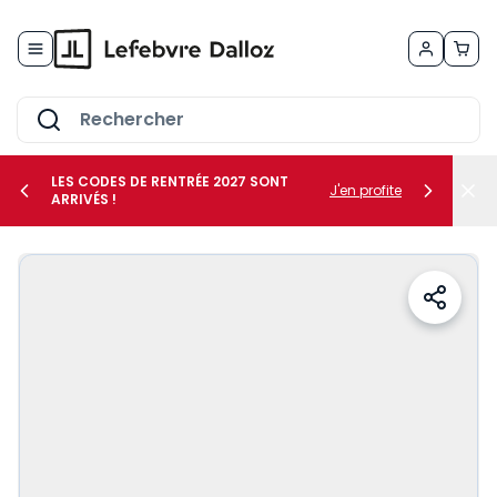
Allez au contenu
LES CODES DE RENTRÉE 2027 SONT
J'en profite
ARRIVÉS !
her le sous-menu Vos métiers
her le sous-menu Vos besoins