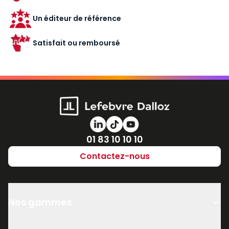
Un éditeur de référence
Satisfait ou remboursé
Numéro de téléphone
01 83 10 10 10
Contactez-nous
Nos gammes