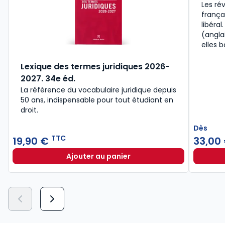
Les ré
frança
libéra
(angla
elles 
Lexique des termes juridiques 2026-
2027. 34e éd.
La référence du vocabulaire juridique depuis
50 ans, indispensable pour tout étudiant en
droit.​
Dès
TTC
19,90 €
33,00
Ajouter au panier
Lexique des termes juridiques 202