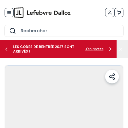
Allez au contenu
LES CODES DE RENTRÉE 2027 SONT
J'en profite
ARRIVÉS !
her le sous-menu Vos métiers
her le sous-menu Vos besoins