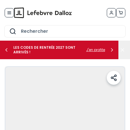
Allez au contenu
LES CODES DE RENTRÉE 2027 SONT
J'en profite
ARRIVÉS !
her le sous-menu Vos métiers
her le sous-menu Vos besoins