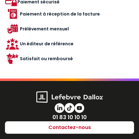
Paiement sécurisé
Paiement à réception de la facture
Prélèvement mensuel
Un éditeur de référence
Satisfait ou remboursé
Numéro de téléphone
01 83 10 10 10
Contactez-nous