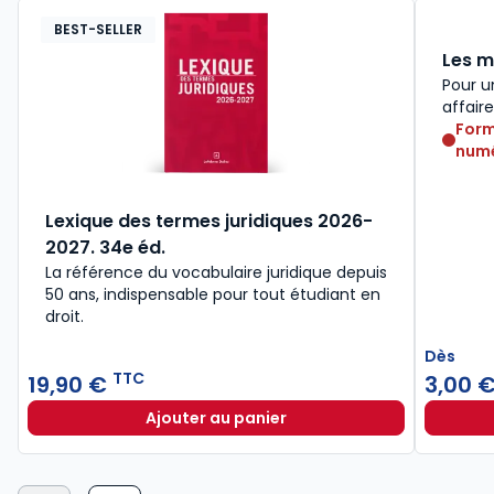
BEST-SELLER
Les m
Pour u
affair
Form
numé
Lexique des termes juridiques 2026-
2027. 34e éd.
La référence du vocabulaire juridique depuis
50 ans, indispensable pour tout étudiant en
droit.​
Dès
TTC
19,90 €
3,00 
Ajouter au panier
Lexique des termes juridiques 202