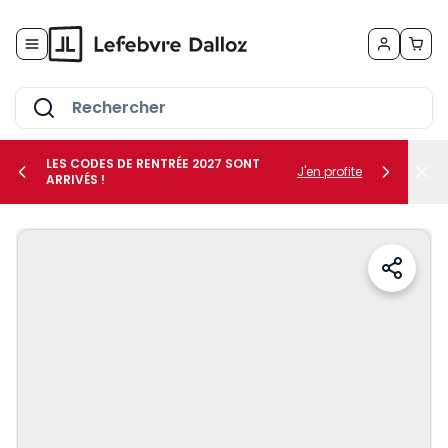
Allez au contenu
LES CODES DE RENTRÉE 2027 SONT
J'en profite
ARRIVÉS !
her le sous-menu Vos métiers
her le sous-menu Vos besoins