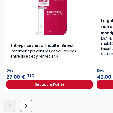
Le gu
autre
Inscri
Maîtri
mobili
Entreprises en difficulté. 8e éd.
inscri
Comment prévenir les difficultés des
comme
entreprises et y remédier ?
Dès
Dès
TTC
27,00 €
42,00
Découvrir l'offre
Entreprises en difficulté. 8e éd. à p
Dès
27,00 €
TTC