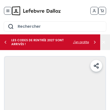
Allez au contenu
LES CODES DE RENTRÉE 2027 SONT
J'en profite
ARRIVÉS !
her le sous-menu Vos métiers
her le sous-menu Vos besoins