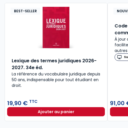
BEST-SELLER
NOUV
Code 
comm
À jour 
facili
autres
Su
Lexique des termes juridiques 2026-
2027. 34e éd.
La référence du vocabulaire juridique depuis
50 ans, indispensable pour tout étudiant en
droit.​
TTC
19,90 €
91,00
Ajouter au panier
Lexique des termes juridiques 202