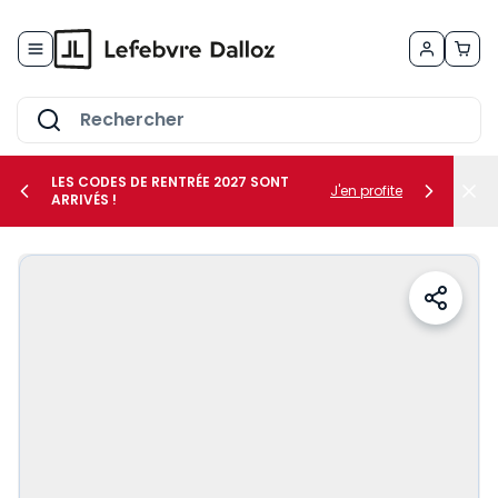
Allez au contenu
LES CODES DE RENTRÉE 2027 SONT
J'en profite
ARRIVÉS !
her le sous-menu Vos métiers
her le sous-menu Vos besoins