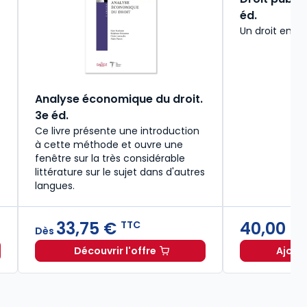
éd.
Un droit en pl
Analyse économique du droit.
3e éd.
Ce livre présente une introduction
à cette méthode et ouvre une
fenêtre sur la très considérable
littérature sur le sujet dans d'autres
langues.
33,75 €
40,00 
TTC
Dès
Découvrir l'offre
Ajout
ie. 16e éd. à partir de
Dès
Analyse économique du droit. 3e éd. 
14,92 €
TTC