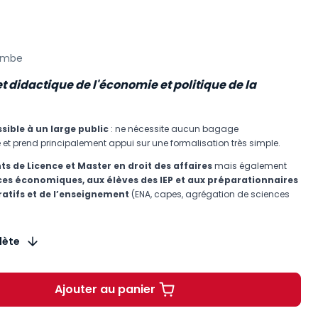
ombe
t didactique de l'économie et politique de la
sible à un large public
: ne nécessite aucun bagage
t prend principalement appui sur une formalisation très simple.
ts de Licence et Master en droit des affaires
mais également
ces économiques, aux élèves des IEP et aux préparationnaires
atifs et de
l’enseignement
(ENA, capes, agrégation de sciences
lète
Ajouter au panier
Économie et politique de la concur