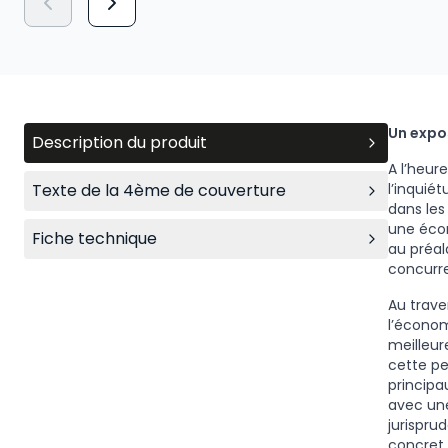
Un expo
Description du produit
A l’heur
Texte de la 4ème de couverture
l’inquié
dans les
une écon
Fiche technique
au préal
concurr
Au trave
l’économ
meilleur
cette pe
principa
avec une
jurispru
concret 