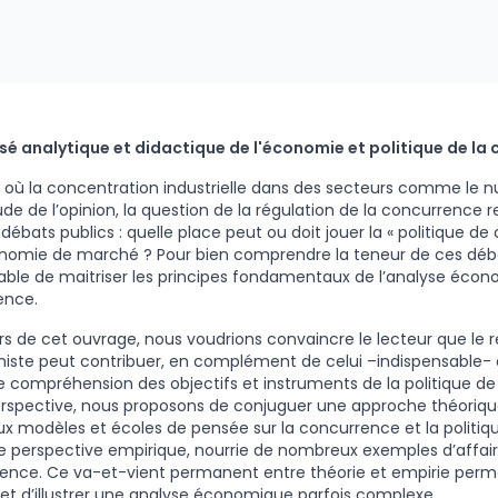
sé analytique et didactique de l'économie et politique de la
e où la concentration industrielle dans des secteurs comme le 
tude de l’opinion, la question de la régulation de la concurrence 
 débats publics : quelle place peut ou doit jouer la « politique d
omie de marché ? Pour bien comprendre la teneur de ces débat
able de maitriser les principes fondamentaux de l’analyse écon
ence.
rs de cet ouvrage, nous voudrions convaincre le lecteur que le 
iste peut contribuer, en complément de celui –indispensable- d
e compréhension des objectifs et instruments de la politique d
rspective, nous proposons de conjuguer une approche théorique
ux modèles et écoles de pensée sur la concurrence et la politi
 perspective empirique, nourrie de nombreux exemples d’affaire
dence. Ce va-et-vient permanent entre théorie et empirie perm
et d’illustrer une analyse économique parfois complexe.