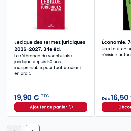
Lexique des termes juridiques
Économie. 7
2026-2027. 34e éd.
Un « tout en un
révision actua
La référence du vocabulaire
juridique depuis 50 ans,
indispensable pour tout étudiant
en droit.​
19,90 €
16,50
TTC
Dès
Ajouter au panier
Découv
Lexique des termes juridiques 2026-2