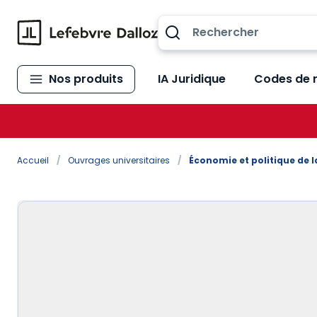
Allez au contenu
Nos produits
IA Juridique
Codes de 
Accueil
/
Ouvrages universitaires
/
Économie et politique de l