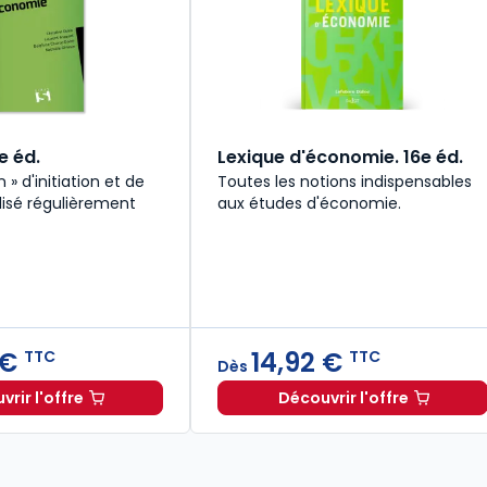
e éd.
Lexique d'économie. 16e éd.
 » d'initiation et de
Toutes les notions indispensables
lisé régulièrement
aux études d'économie.
 €
14,92 €
TTC
TTC
Dès
rir l'offre
Découvrir l'offre
027. 34e éd. à 19,90 € TTC
Économie. 7e éd. à partir de
Dès
16,50 €
TTC
Lexique d'économ