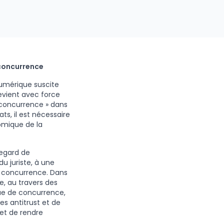
 concurrence
numérique suscite
revient avec force
e concurrence » dans
s, il est nécessaire
omique de la
regard de
u juriste, à une
e concurrence. Dans
, au travers des
que de concurrence,
s antitrust et de
et de rendre