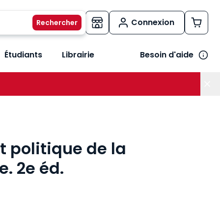
Connexion
Étudiants
Librairie
Besoin d'aide
os métiers
her le sous-menu Vos besoins
 politique de la
. 2e éd.