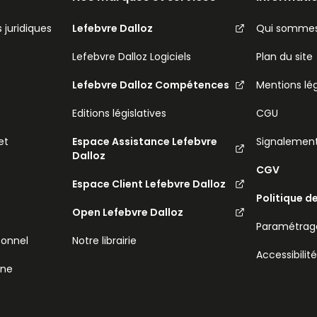
 juridiques
Lefebvre Dalloz
Qui sommes
Lefebvre Dalloz Logiciels
Plan du site
Lefebvre Dalloz Compétences
Mentions lé
Editions législatives
CGU
et
Espace Assistance Lefebvre
Signalemen
Dalloz
CGV
Espace Client Lefebvre Dalloz
Politique d
Open Lefebvre Dalloz
Paramétrage
sonnel
Notre librairie
Accessibilit
ine