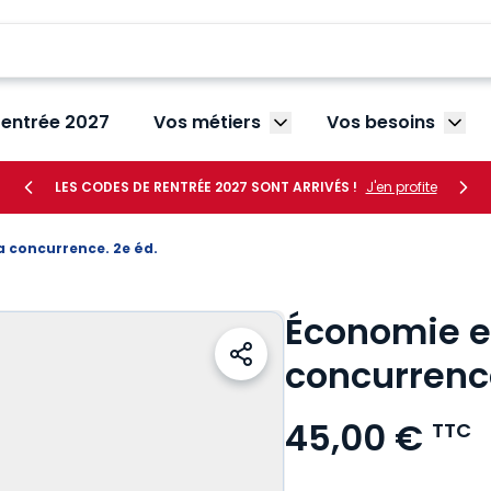
rentrée 2027
Vos métiers
Vos besoins
Afficher le sous-menu V
Affic
LES CODES DE RENTRÉE 2027 SONT ARRIVÉS !
J'en profite
a concurrence. 2e éd.
Économie et
concurrence
45,00 €
TTC