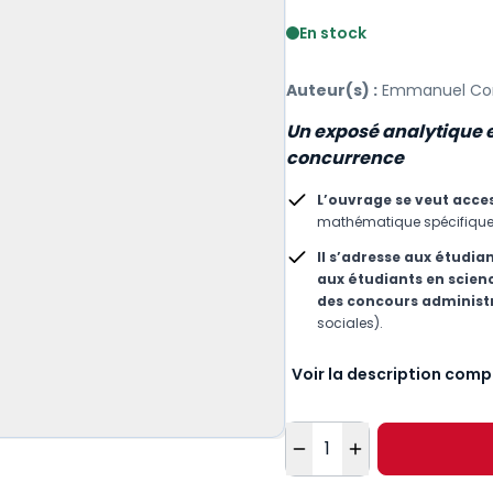
Voir le détail des avis
En stock
Auteur(s) :
Emmanuel C
Un exposé analytique e
concurrence
L’ouvrage se veut acces
mathématique spécifique e
Il s’adresse aux étudian
aux étudiants en scien
des concours administr
sociales).
Voir la description comp
Quantité