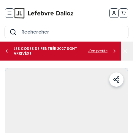
Allez au contenu
LES CODES DE RENTRÉE 2027 SONT
J'en profite
ARRIVÉS !
her le sous-menu Vos métiers
her le sous-menu Vos besoins