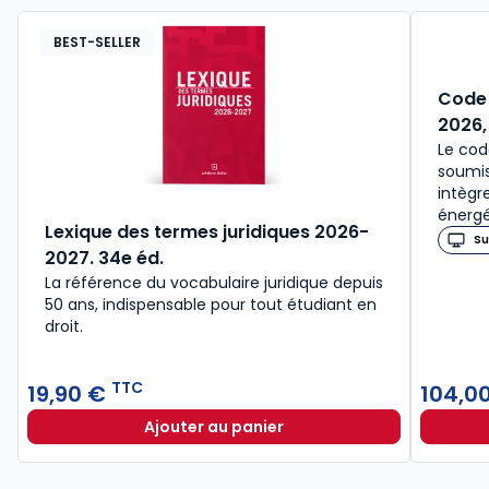
BEST-SELLER
Code 
2026,
Le cod
soumis
intègr
énergé
Lexique des termes juridiques 2026-
Su
2027. 34e éd.
La référence du vocabulaire juridique depuis
50 ans, indispensable pour tout étudiant en
droit.​
TTC
19,90 €
104,0
Ajouter au panier
Lexique des termes juridiques 202