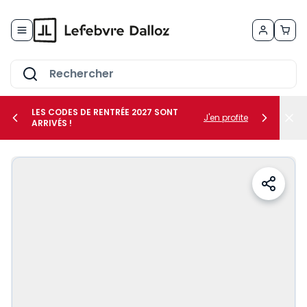
Allez au contenu
LES CODES DE RENTRÉE 2027 SONT
J'en profite
ARRIVÉS !
her le sous-menu Vos métiers
her le sous-menu Vos besoins