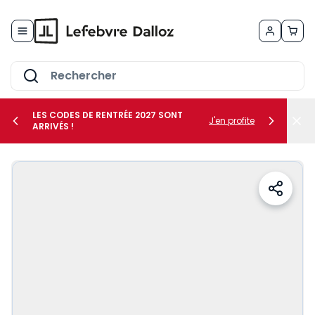
Allez au contenu
LES CODES DE RENTRÉE 2027 SONT
J'en profite
ARRIVÉS !
her le sous-menu Vos métiers
her le sous-menu Vos besoins