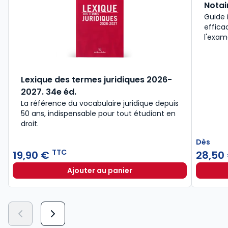
Notai
Guide 
effica
l'exam
Lexique des termes juridiques 2026-
2027. 34e éd.
La référence du vocabulaire juridique depuis
50 ans, indispensable pour tout étudiant en
droit.​
Dès
TTC
19,90 €
28,50
Ajouter au panier
Lexique des termes juridiques 202