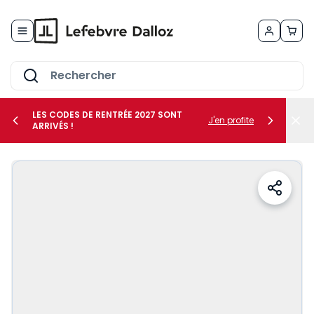
Allez au contenu
LES CODES DE RENTRÉE 2027 SONT
J'en profite
ARRIVÉS !
her le sous-menu Vos métiers
her le sous-menu Vos besoins