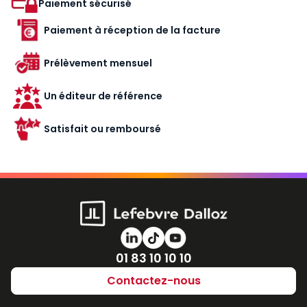
Paiement sécurisé
Paiement à réception de la facture
Prélèvement mensuel
Un éditeur de référence
Satisfait ou remboursé
Numéro de téléphone
01 83 10 10 10
Contactez-nous