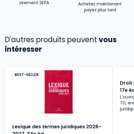
virement SEPA
Achetez maintenant
payez plus tard
D'autres produits peuvent
vous
intéresser
BEST-SELLER
Droit
17e é
L'ouvr
TD, en
juridiq
Lexique des termes juridiques 2026-
2027. 34e éd.