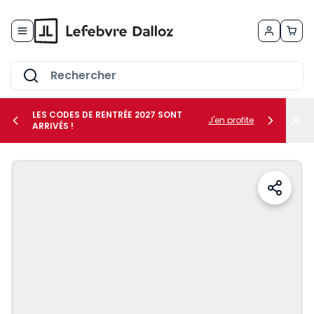
Allez au contenu
LES CODES DE RENTRÉE 2027 SONT
J'en profite
ARRIVÉS !
her le sous-menu Vos métiers
her le sous-menu Vos besoins