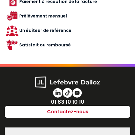
Paiement à réception de la facture
Prélèvement mensuel
Un éditeur de référence
Satisfait ou remboursé
Numéro de téléphone
01 83 10 10 10
Contactez-nous