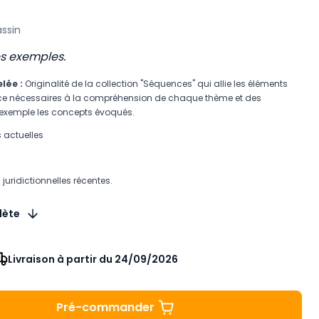
ssin
es exemples.
lée :
Originalité de la collection "Séquences" qui allie les éléments
e nécessaires à la compréhension de chaque thème et des
 l’exemple les concepts évoqués.
s actuelles
 juridictionnelles récentes.
lète
Livraison à partir du 24/09/2026
Pré-commander
Droit des biens en 10 thèmes à 21.