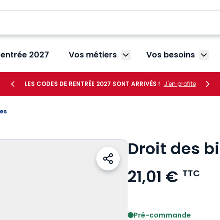
rentrée 2027
Vos métiers
Vos besoins
Afficher le sous-menu V
Affic
LES CODES DE RENTRÉE 2027 SONT ARRIVÉS !
J'en profite
mes
Droit des b
21,01 €
TTC
Voir le détail des avis
Pré-commande