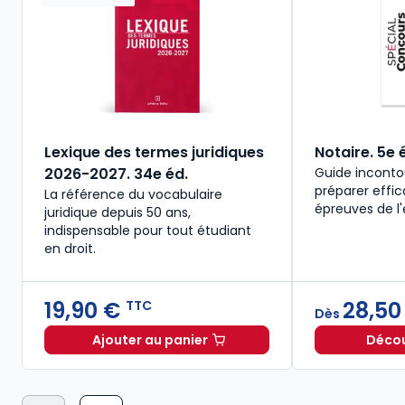
Lexique des termes juridiques
Notaire. 5e 
2026-2027. 34e éd.
Guide inconto
préparer effi
La référence du vocabulaire
épreuves de l
juridique depuis 50 ans,
indispensable pour tout étudiant
en droit.​
19,90 €
28,50
TTC
Dès
Ajouter au panier
Découv
Lexique des termes juridiques 2026-2