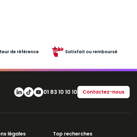
teur de référence
Satisfait ou remboursé
Numéro de téléphone
01 83 10 10 10
Contactez-nous
ns légales
Top recherches