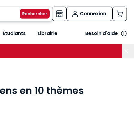
Connexion
Étudiants
Librairie
Besoin d'aide
os métiers
her le sous-menu Vos besoins
iens en 10 thèmes