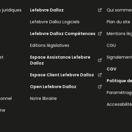
 juridiques
Lefebvre Dalloz
Qui sommes
Lefebvre Dalloz Logiciels
Plan du site
Lefebvre Dalloz Compétences
Mentions lé
Editions législatives
CGU
et
Espace Assistance Lefebvre
Signalemen
Dalloz
CGV
Espace Client Lefebvre Dalloz
Politique d
Open Lefebvre Dalloz
Paramétrage
sonnel
Notre librairie
Accessibilit
ine