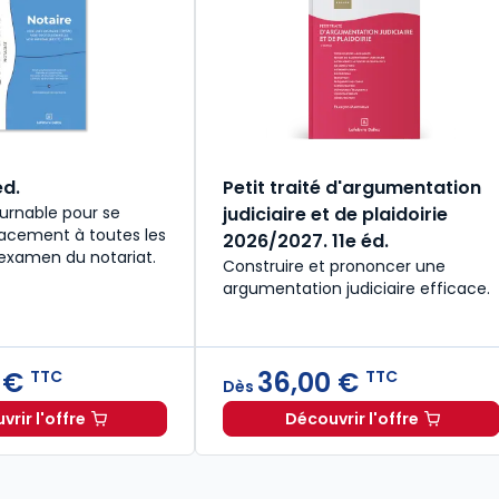
éd.
Petit traité d'argumentation
urnable pour se
judiciaire et de plaidoirie
cacement à toutes les
2026/2027. 11e éd.
'examen du notariat.
Construire et prononcer une
argumentation judiciaire efficace.
 €
36,00 €
TTC
TTC
Dès
rir l'offre
Découvrir l'offre
027. 34e éd. à 19,90 € TTC
Notaire. 5e éd. à partir de
Dès
28,50 €
TTC
Petit traité d'ar