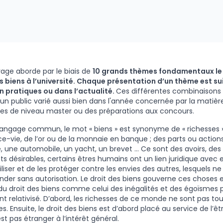
age aborde par le biais de
10 grands thèmes fondamentaux l
s biens à l’université. Chaque présentation d’un thème est su
n pratiques ou dans l’actualité.
Ces différentes combinaisons
un public varié aussi bien dans l'année concernée par la matiè
es de niveau master ou des préparations aux concours.
langage commun, le mot « biens » est synonyme de « richesses 
e-vie, de l’or ou de la monnaie en banque ; des parts ou action
, une automobile, un yacht, un brevet … Ce sont des avoirs, des a
ts désirables, certains êtres humains ont un lien juridique avec 
iliser et de les protéger contre les envies des autres, lesquels ne
der sans autorisation. Le droit des biens gouverne ces choses e
 du droit des biens comme celui des inégalités et des égoïsmes p
nt relativisé. D’abord, les richesses de ce monde ne sont pas touj
. Ensuite, le droit des biens est d’abord placé au service de l’être
st pas étranger à l’intérêt général.