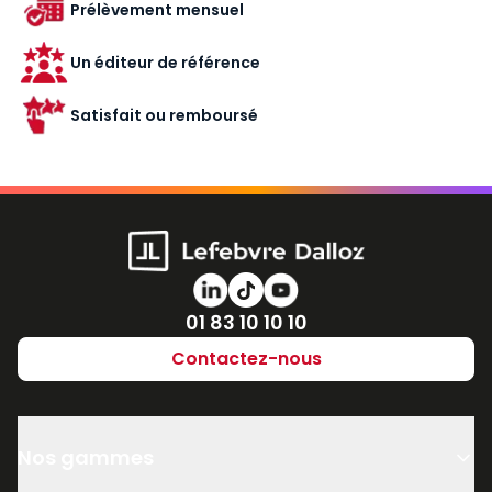
Prélèvement mensuel
Un éditeur de référence
Satisfait ou remboursé
Numéro de téléphone
01 83 10 10 10
Contactez-nous
Nos gammes