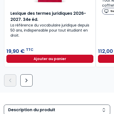
Tout l
coffre
Su
Lexique des termes juridiques 2026-
2027. 34e éd.
La référence du vocabulaire juridique depuis
50 ans, indispensable pour tout étudiant en
droit.​
TTC
19,90 €
112,0
Ajouter au panier
Lexique des termes juridiques 202
Description du produit