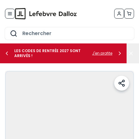
Allez au contenu
LES CODES DE RENTRÉE 2027 SONT
J'en profite
ARRIVÉS !
her le sous-menu Vos métiers
her le sous-menu Vos besoins