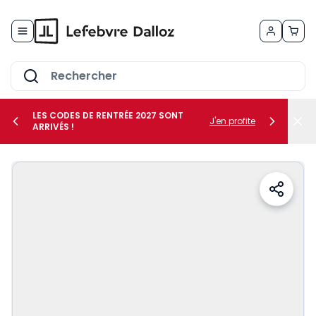
Allez au contenu
LES CODES DE RENTRÉE 2027 SONT
J'en profite
ARRIVÉS !
her le sous-menu Vos métiers
her le sous-menu Vos besoins