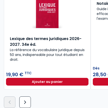
Notai
Guide 
effica
l'exam
Lexique des termes juridiques 2026-
2027. 34e éd.
La référence du vocabulaire juridique depuis
50 ans, indispensable pour tout étudiant en
droit.​
Dès
TTC
19,90 €
28,50
Ajouter au panier
Lexique des termes juridiques 202