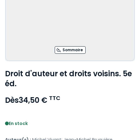
Sommaire
Droit d'auteur et droits voisins. 5e
éd.
TTC
Dès
34,50 €
Voir le détail des avis
En stock
Auteur(s) :
Michel Vivant; Jean-Michel Bruguière