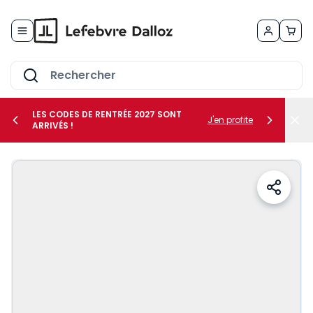
Allez au contenu
LES CODES DE RENTRÉE 2027 SONT
J'en profite
ARRIVÉS !
her le sous-menu Vos métiers
her le sous-menu Vos besoins