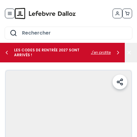
Allez au contenu
LES CODES DE RENTRÉE 2027 SONT
J'en profite
ARRIVÉS !
her le sous-menu Vos métiers
her le sous-menu Vos besoins