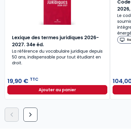
Code 
2026,
Le cod
soumis
intègr
énergé
Lexique des termes juridiques 2026-
Su
2027. 34e éd.
La référence du vocabulaire juridique depuis
50 ans, indispensable pour tout étudiant en
droit.​
TTC
19,90 €
104,0
Ajouter au panier
Lexique des termes juridiques 202