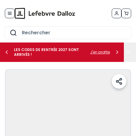
Allez au contenu
LES CODES DE RENTRÉE 2027 SONT
J'en profite
ARRIVÉS !
her le sous-menu Vos métiers
her le sous-menu Vos besoins