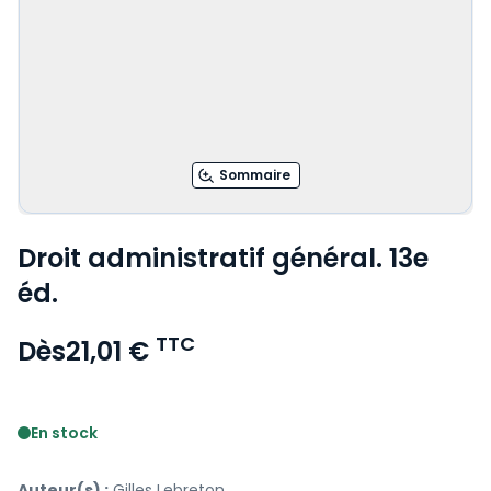
Sommaire
Droit administratif général. 13e
éd.
TTC
Dès
21,01 €
Voir le détail des avis
En stock
Auteur(s) :
Gilles Lebreton