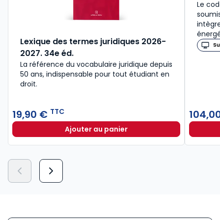
Le cod
soumis
intègr
énergé
Lexique des termes juridiques 2026-
Su
2027. 34e éd.
La référence du vocabulaire juridique depuis
50 ans, indispensable pour tout étudiant en
droit.​
TTC
19,90 €
104,0
Ajouter au panier
Lexique des termes juridiques 202