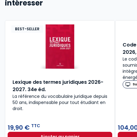
intéresser
BEST-SELLER
Code 
2026,
Le cod
soumis
intègr
énergé
Lexique des termes juridiques 2026-
Su
2027. 34e éd.
La référence du vocabulaire juridique depuis
50 ans, indispensable pour tout étudiant en
droit.​
TTC
19,90 €
104,0
Ajouter au panier