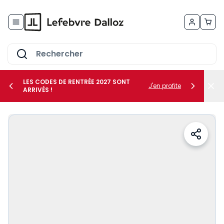
Allez au contenu
LES CODES DE RENTRÉE 2027 SONT
J'en profite
ARRIVÉS !
her le sous-menu Vos métiers
her le sous-menu Vos besoins