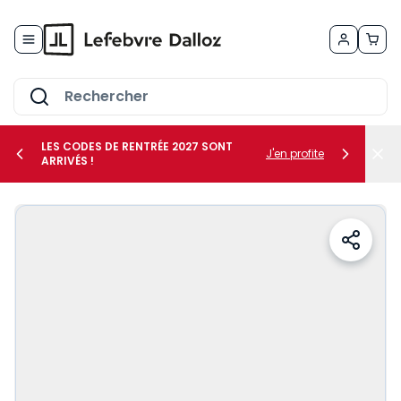
Allez au contenu
LES CODES DE RENTRÉE 2027 SONT
J'en profite
ARRIVÉS !
her le sous-menu Vos métiers
her le sous-menu Vos besoins