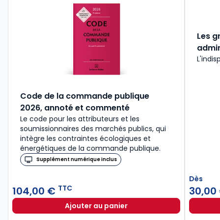
Les g
admin
L'indis
Code de la commande publique
2026, annoté et commenté
Le code pour les attributeurs et les
soumissionnaires des marchés publics, qui
intègre les contraintes écologiques et
énergétiques de la commande publique.
Supplément numérique inclus
Dès
TTC
104,00 €
30,00
Ajouter au panier
Code de la commande publique 20