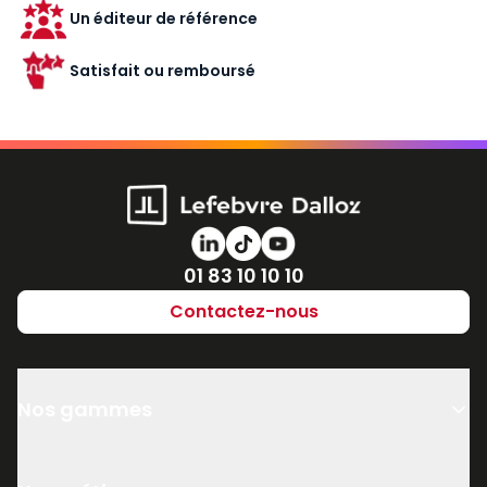
Un éditeur de référence
Satisfait ou remboursé
Numéro de téléphone
01 83 10 10 10
Contactez-nous
Nos gammes