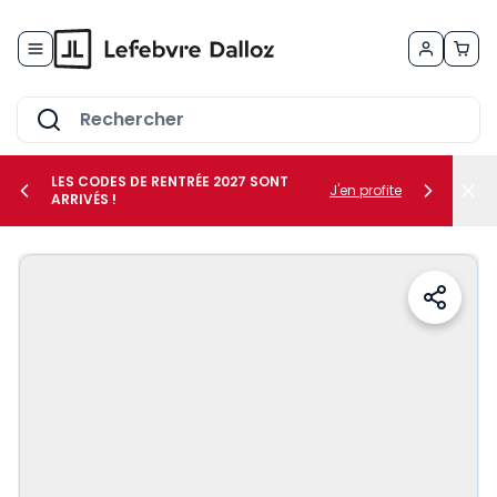
Allez au contenu
LES CODES DE RENTRÉE 2027 SONT
J'en profite
ARRIVÉS !
her le sous-menu Vos métiers
her le sous-menu Vos besoins