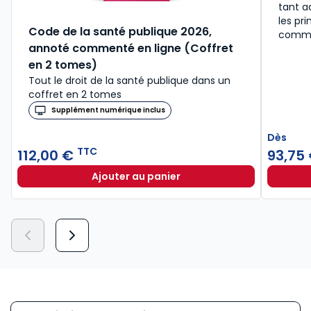
tant a
les pri
Code de la santé publique 2026,
comme
annoté commenté en ligne (Coffret
en 2 tomes)
Tout le droit de la santé publique dans un
coffret en 2 tomes
Supplément numérique inclus
Dès
TTC
112,00 €
93,75
Ajouter au panier
Code de la santé publique 2026, a