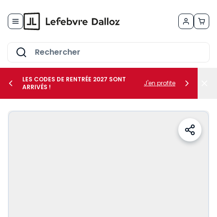
Allez au contenu
LES CODES DE RENTRÉE 2027 SONT
J'en profite
ARRIVÉS !
her le sous-menu Vos métiers
her le sous-menu Vos besoins