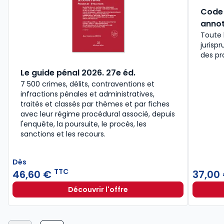
Code 
annot
Toute 
jurisp
des pr
Le guide pénal 2026. 27e éd.
7 500 crimes, délits, contraventions et
infractions pénales et administratives,
traités et classés par thèmes et par fiches
avec leur régime procédural associé, depuis
l'enquête, la poursuite, le procès, les
sanctions et les recours.
Dès
TTC
46,60 €
37,00
Découvrir l'offre
Le guide pénal 2026. 27e éd. à part
Dès
46,60 €
TTC