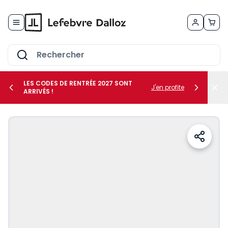
Allez au contenu
LES CODES DE RENTRÉE 2027 SONT
J'en profite
ARRIVÉS !
her le sous-menu Vos métiers
her le sous-menu Vos besoins