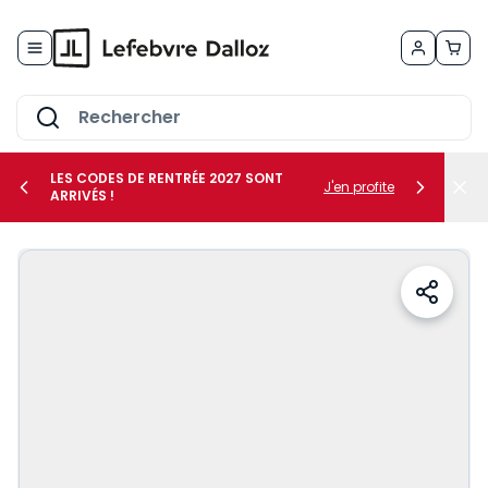
Allez au contenu
LES CODES DE RENTRÉE 2027 SONT
J'en profite
ARRIVÉS !
her le sous-menu Vos métiers
her le sous-menu Vos besoins