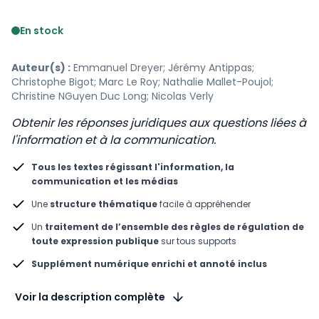
Voir le détail des avis
En stock
Auteur(s) :
Emmanuel Dreyer; Jérémy Antippas;
Christophe Bigot; Marc Le Roy; Nathalie Mallet-Poujol;
Christine NGuyen Duc Long; Nicolas Verly
Obtenir les réponses juridiques aux questions liées à
l'information et à la communication.
Tous les textes régissant l'information, la
communication et les médias
Une
structure thématique
facile à appréhender
Un
traitement de l’ensemble des règles de régulation de
toute expression publique
sur tous supports
Supplément numérique enrichi et annoté inclus
Voir la description complète