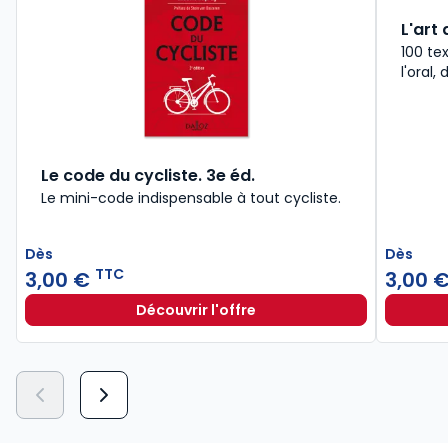
L'art 
100 te
l'oral,
Le code du cycliste. 3e éd.
Le mini-code indispensable à tout cycliste.
Dès
Dès
TTC
3,00 €
3,00 
Découvrir l'offre
Le code du cycliste. 3e éd. à
Dès
3,00 €
TTC