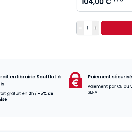
104,00 €
Quantité
rait en librairie Soufflot à
Paiement sécuris
is
Paiement par CB ou 
SEPA
rait gratuit en
2h
/
-5% de
mise