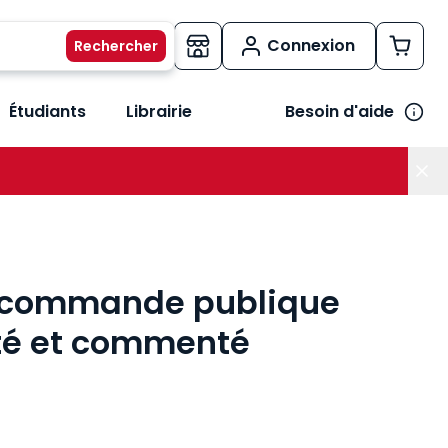
Connexion
Étudiants
Librairie
Besoin d'aide
os métiers
her le sous-menu Vos besoins
a commande publique
té et commenté