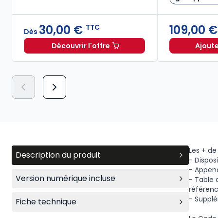
30,00 €
109,00 
TTC
Dès
Découvrir l'offre
Ajoute
Les grands arrêts de la jurisprudence
Les + de 
Description du produit
- Dispo
- Append
Version numérique incluse
- Table 
référenc
- Supplé
Fiche technique