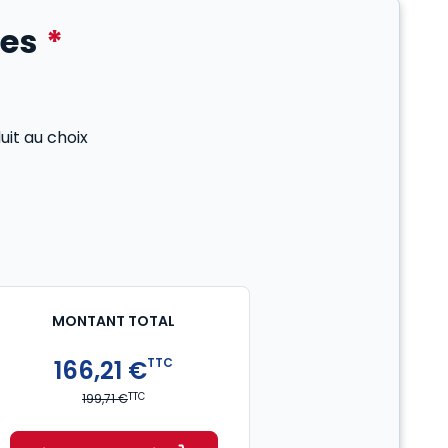
tes
*
it au choix
MONTANT TOTAL
166,21 €
TTC
TTC
199,71 €