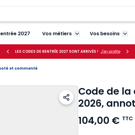
rentrée 2027
Vos métiers
Vos besoins
Afficher le sous-menu V
Affic
LES CODES DE RENTRÉE 2027 SONT ARRIVÉS !
J'en profite
nnoté et commenté
Code de l
2026, anno
104,00 €
TTC