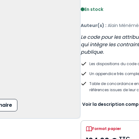
Voir le détail des avis
En stock
Auteur(s) :
Alain Ménémé
Le code pour les attrib
qui intègre les contra
publique.
Les dispositions du cod
Un appendice très comple
Table de concordance entr
références issues de leur c
Voir la description comp
aire
Format papier
TTC