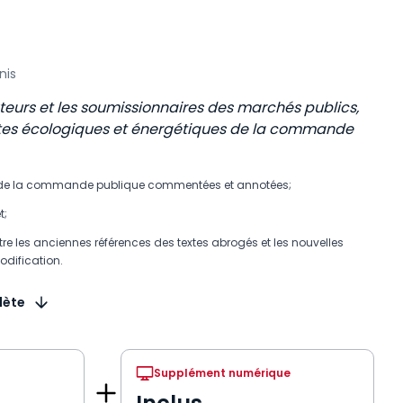
nis
uteurs et les soumissionnaires des marchés publics,
intes écologiques et énergétiques de la commande
e de la commande publique commentées et annotées;
t;
e les anciennes références des textes abrogés et les nouvelles
odification.
lète
Supplément numérique