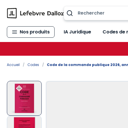
Allez au contenu
Nos produits
IA Juridique
Codes de 
Accueil
/
Codes
/
Code de la commande publique 2026, a