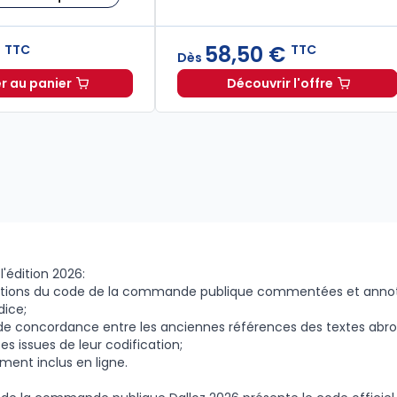
€
58,50 €
TTC
TTC
Dès
r au panier
Découvrir l'offre
 administrative. 25e éd. à partir de
Code de l'environnement 2026, annoté et commenté à 10
Dès
30,00 €
TTC
l'édition 2026:
sitions du code de la commande publique commentées et anno
ice;
de concordance entre les anciennes références des textes abrog
es issues de leur codification;
ment inclus en ligne.