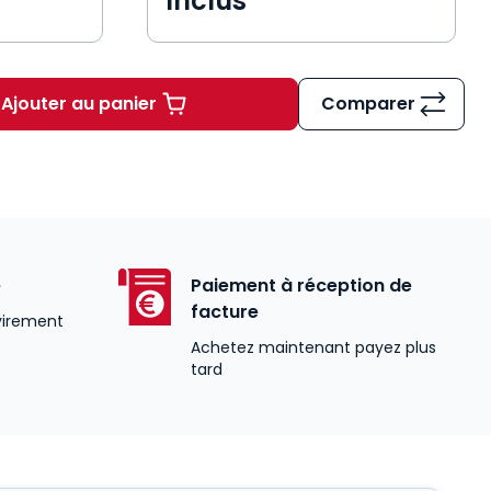
Inclus
Ajouter au panier
Comparer
Code de la commande publique 2026, annot
é
Paiement à réception de
facture
virement
Achetez maintenant payez plus
tard