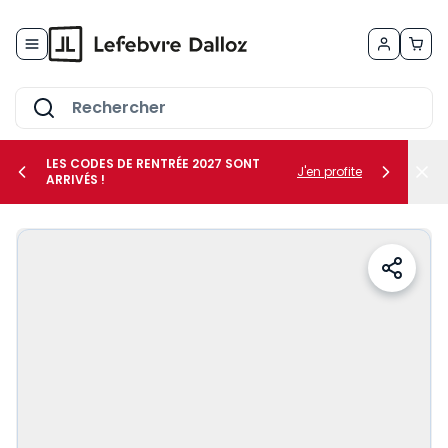
Allez au contenu
LES CODES DE RENTRÉE 2027 SONT
J'en profite
ARRIVÉS !
her le sous-menu Vos métiers
her le sous-menu Vos besoins