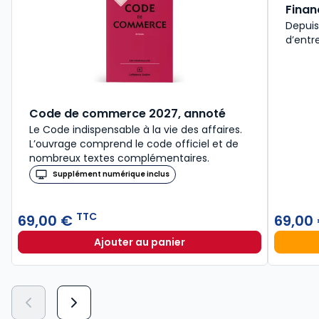
Finan
Depuis 
d’entre
Code de commerce 2027, annoté
Le Code indispensable à la vie des affaires.
L’ouvrage comprend le code officiel et de
nombreux textes complémentaires.
Supplément numérique inclus
TTC
69,00 €
69,00
Ajouter au panier
Code de commerce 2027, annoté 