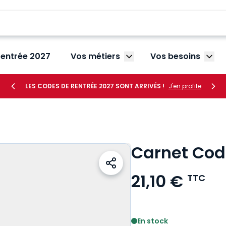
rentrée 2027
Vos métiers
Vos besoins
Afficher le sous-menu V
Affic
LES CODES DE RENTRÉE 2027 SONT ARRIVÉS !
J'en profite
Carnet Cod
21,10 €
TTC
Voir le détail des avis
En stock