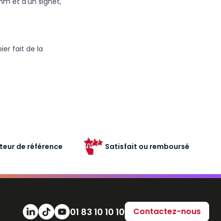
mm et d'un signet,
er fait de la
teur de référence
Satisfait ou remboursé
Numéro de téléphone
01 83 10 10 10
Contactez-nous