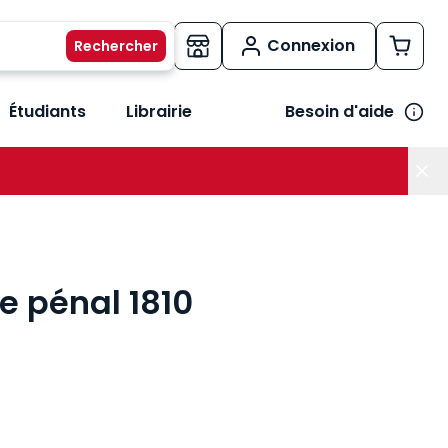
Connexion
Étudiants
Librairie
Besoin d'aide
os métiers
her le sous-menu Vos besoins
e pénal 1810