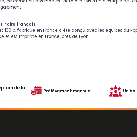
e, ce carnet au dos rond est doté à la fois d'un élastique de 8 
également.
r-faire français
t 100 % fabriqué en France a été conçu avec les équipes du Papi
ce et est imprimé en France, près de Lyon.
ption de la
Prélèvement mensuel
Un édi