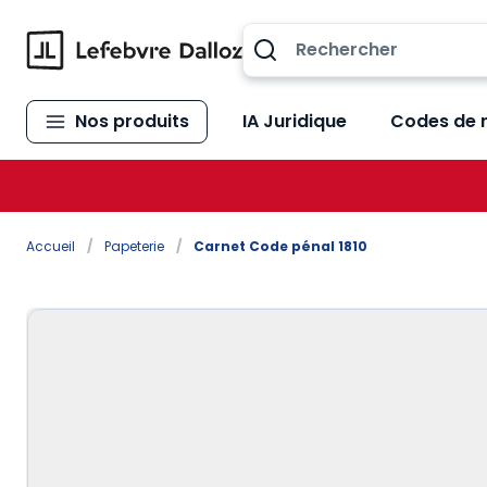
Allez au contenu
Nos produits
IA Juridique
Codes de 
Accueil
/
Papeterie
/
Carnet Code pénal 1810