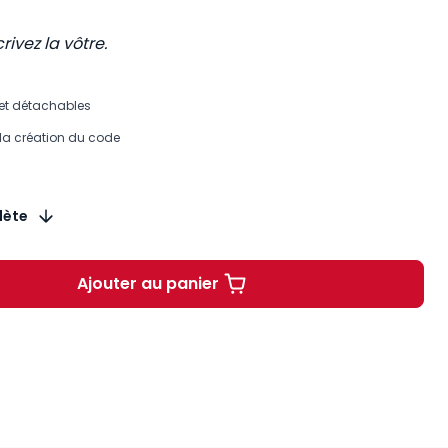
crivez la vôtre.
 et détachables
 la création du code
lète
Ajouter au panier
Carnet Code pénal 1810 à 20€ TTC