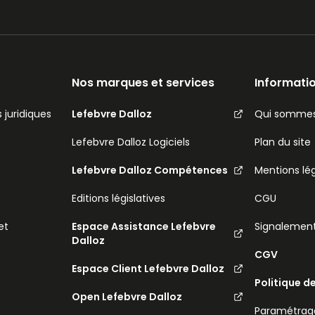
Nos marques et services
Informatio
 juridiques
Lefebvre Dalloz
Qui sommes
Lefebvre Dalloz Logiciels
Plan du site
Lefebvre Dalloz Compétences
Mentions lé
Editions législatives
CGU
et
Espace Assistance Lefebvre
Signalemen
Dalloz
CGV
Espace Client Lefebvre Dalloz
Politique d
Open Lefebvre Dalloz
Paramétrage