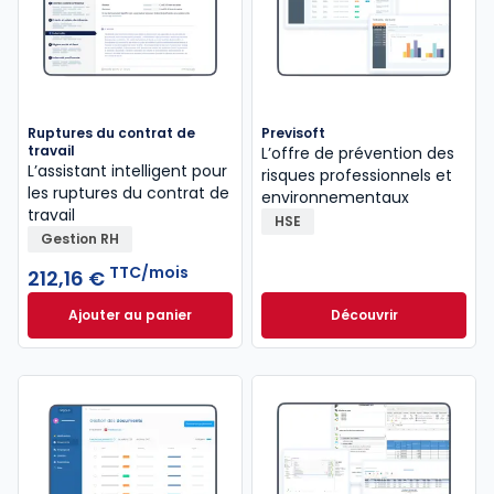
Ruptures du contrat de
Previsoft
travail
L’offre de prévention des
L’assistant intelligent pour
risques professionnels et
les ruptures du contrat de
environnementaux
travail
HSE
Gestion RH
TTC/mois
212,16 €
Ajouter au panier
Découvrir
Ruptures du contrat de travail à 212,16 €
TTC/mois