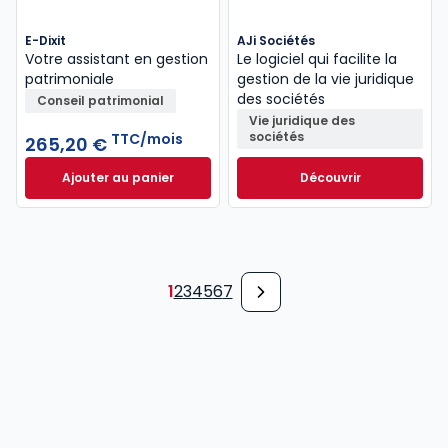
E-Dixit
AJi Sociétés
Votre assistant en gestion
Le logiciel qui facilite la
patrimoniale
gestion de la vie juridique
des sociétés
Conseil patrimonial
Vie juridique des
sociétés
TTC/mois
265,20 €
Ajouter au panier
Découvrir
E-Dixit à 265,20 €
TTC/mois
1
2
3
4
5
6
7