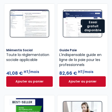
Essai
gratuit
disponible
Mémentis Social
Guide Paie
Toute la réglementation
L'indispensable guide en
sociale applicable
ligne de la paie pour les
professionnels
HT/mois
HT/mois
41,08 €
82,66 €
Ajouter au panier
Ajouter au panier
Mémentis Social à 41,08 €
HT/mois
Guide Paie à 82,6
BEST-SELLER