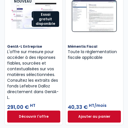
NOUVEAU
Essai
gratuit
disponible
GenIA-L Entreprise
Mémentis Fiscal
L'offre sur mesure pour
Toute la réglementation
accéder à des réponses
fiscale applicable
fiables, sourcées et
contextualisées sur vos
matières sélectionnées.
Consultez les extraits des
fonds Lefebvre Dalloz
directement dans GenIA-
L.
HT
HT/mois
291,00 €
40,33 €
Découvrir l'offre
Ajouter au panier
GenIA-L Entreprise à partir de 291,00 € HT
Mémentis Fiscal à