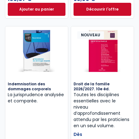
Ajouter au panier
Découvrir l'offre
Direction[s] Formule Multimédia Plus à 166,87 € TT
Droit et pratique d
Dès
93,00 €
TTC
NOUVEAU
Indemnisation des
Droit de la famille
dommages corporels
2026/2027. 10e éd.
La jurisprudence analysée
Toutes les disciplines
et comparée.
essentielles avec le
niveau
d’approfondissement
attendu par les praticiens
en un seul volume.
Dès