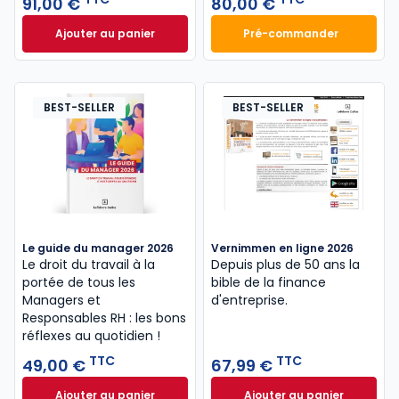
91,00 €
80,00 €
Ajouter au panier
Pré-commander
Code de l'urbanisme 2026, annoté et commenté à 9
Règles de la profe
BEST-SELLER
BEST-SELLER
Le guide du manager 2026
Vernimmen en ligne 2026
Le droit du travail à la
Depuis plus de 50 ans la
portée de tous les
bible de la finance
Managers et
d'entreprise.
Responsables RH : les bons
réflexes au quotidien !
TTC
TTC
49,00 €
67,99 €
Ajouter au panier
Ajouter au panier