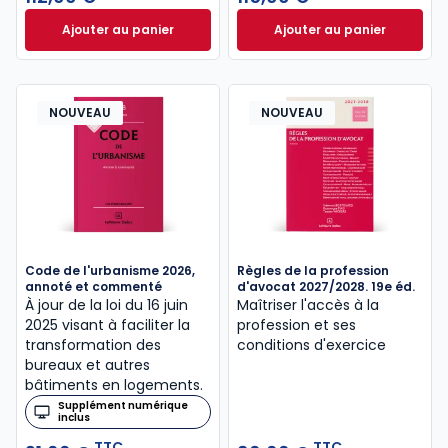
Ajouter au panier
Ajouter au panier
Code de la santé publique 2026, annoté commenté e
Code général des 
NOUVEAU
NOUVEAU
Code de l'urbanisme 2026,
Règles de la profession
annoté et commenté
d'avocat 2027/2028. 19e éd.
À jour de la loi du 16 juin
Maîtriser l'accès à la
2025 visant à faciliter la
profession et ses
transformation des
conditions d'exercice
bureaux et autres
bâtiments en logements.
Supplément numérique
inclus
TTC
TTC