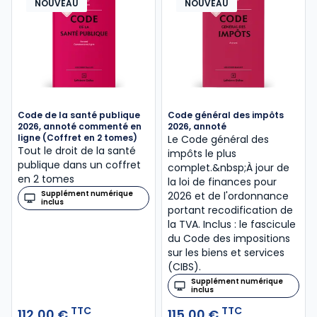
NOUVEAU
NOUVEAU
Code de la santé publique
Code général des impôts
2026, annoté commenté en
2026, annoté
ligne (Coffret en 2 tomes)
Le Code général des
Tout le droit de la santé
impôts le plus
publique dans un coffret
complet.&nbsp;À jour de
en 2 tomes
la loi de finances pour
Supplément numérique
2026 et de l'ordonnance
inclus
portant recodification de
la TVA. Inclus : le fascicule
du Code des impositions
sur les biens et services
(CIBS).
Supplément numérique
inclus
TTC
TTC
112,00 €
115,00 €