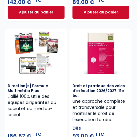
TTC
TTC
142,00 €
89,00 €
Ajouter au panier
Ajouter au panier
Droit et pratique des procédures collectives 2025/2
Code de la constr
Direction[s] Formule
Droit et pratique des voies
Multimédia Plus
d'exécution 2026/2027. 11e
éd.
L'allié 100% utile des
Une approche complète
équipes dirigeantes du
et transversale pour
social et du médico-
maîtriser le droit de
social
l'exécution forcée.
Dès
TTC
TTC
166,87 €
93,00 €