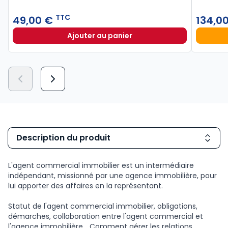
TTC
49,00 €
134,0
Ajouter au panier
Le guide du manager 2026 à 49,00
Description du produit
L'agent commercial immobilier est un intermédiaire
indépendant, missionné par une agence immobilière, pour
lui apporter des affaires en la représentant.
Statut de l'agent commercial immobilier, obligations,
démarches, collaboration entre l'agent commercial et
l'agence immobilière... Comment gérer les relations