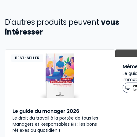
D'autres produits peuvent
vous
intéresser
BEST-SELLER
Mémen
Le gui
immobi
Ve
la
Le guide du manager 2026
Le droit du travail à la portée de tous les
Managers et Responsables RH : les bons
réflexes au quotidien !