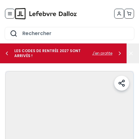
Allez au contenu
LES CODES DE RENTRÉE 2027 SONT
J'en profite
ARRIVÉS !
her le sous-menu Vos métiers
her le sous-menu Vos besoins