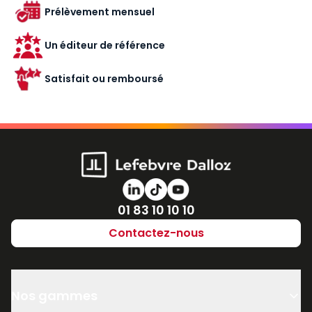
Prélèvement mensuel
Un éditeur de référence
Satisfait ou remboursé
Numéro de téléphone
01 83 10 10 10
Contactez-nous
Nos gammes