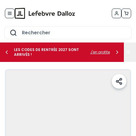
Allez au contenu
LES CODES DE RENTRÉE 2027 SONT
J'en profite
ARRIVÉS !
her le sous-menu Vos métiers
her le sous-menu Vos besoins