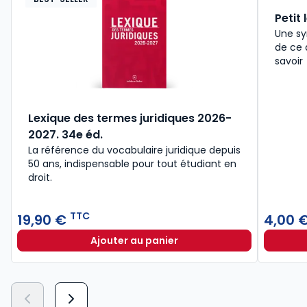
Petit 
Une sy
de ce 
savoir
Lexique des termes juridiques 2026-
2027. 34e éd.
La référence du vocabulaire juridique depuis
50 ans, indispensable pour tout étudiant en
droit.​
TTC
19,90 €
4,00 
Ajouter au panier
Lexique des termes juridiques 202