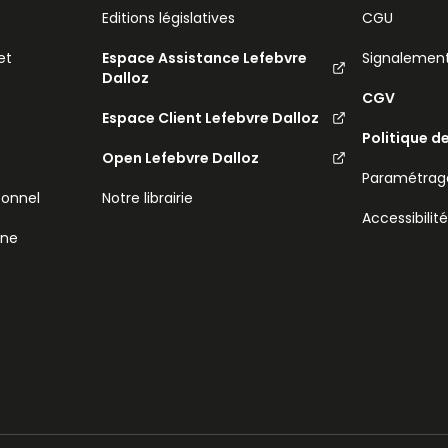
Editions législatives
CGU
et
Espace Assistance Lefebvre
Signalemen
Dalloz
CGV
Espace Client Lefebvre Dalloz
Politique d
Open Lefebvre Dalloz
Paramétrage
sonnel
Notre librairie
Accessibilit
ine