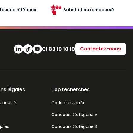
teur de référence
Satisfait ou remboursé
Numéro de téléphone
01 83 10 10 10
Contactez-nous
ns légales
Top recherches
 nous ?
Code de rentrée
Concours Catégorie A
gales
Concours Catégorie B