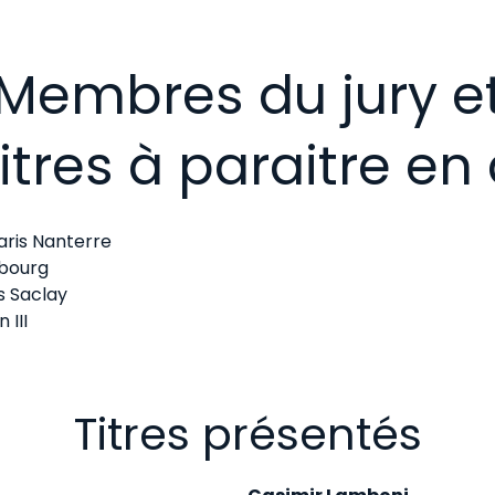
Membres du jury e
titres à paraitre en
Paris Nanterre
sbourg
is Saclay
 III
Titres présentés