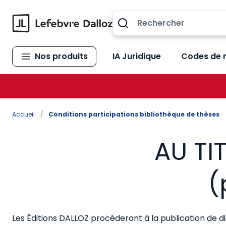
Allez au contenu
Nos produits
IA Juridique
Codes de 
Accueil
/
Conditions participations bibliothèque de thèses
AU TI
(
Les Éditions DALLOZ procéderont à la publication de di