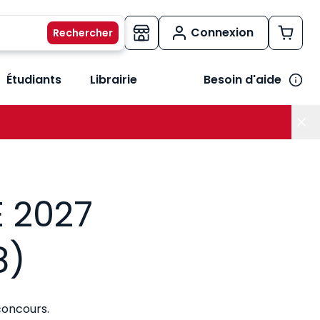
Connexion
Étudiants
Librairie
Besoin d'aide
os métiers
her le sous-menu Vos besoins
E 2027
8)
concours.