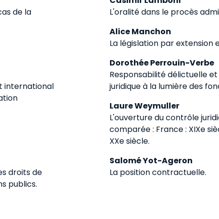
Casimir Lamboni
cas de la
L'oralité dans le procès admin
Alice Manchon
La législation par extension 
Dorothée Perrouin-Verbe
Responsabilité délictuelle e
 international
juridique à la lumière des f
ation
Laure Weymuller
L'ouverture du contrôle jurid
comparée : France : XIXe siècl
XXe siècle.
Salomé Yot-Ageron
es droits de
La position contractuelle.
s publics.