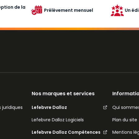
ption de la
Prélèvement mensuel
Un édi
Nos marques et services
Informatio
 juridiques
Lefebvre Dalloz
Qui sommes
Lefebvre Dalloz Logiciels
Plan du site
Lefebvre Dalloz Compétences
Mentions lé