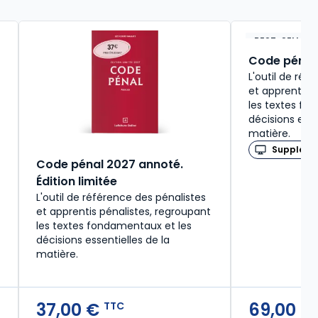
BEST-SELLER
Code pénal
L'outil de réf
et apprentis 
les textes fo
décisions esse
matière.
Supplémen
Code pénal 2027 annoté.
Édition limitée
L'outil de référence des pénalistes
et apprentis pénalistes, regroupant
les textes fondamentaux et les
décisions essentielles de la
matière.
37,00 €
69,00 
TTC