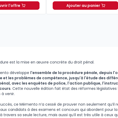
rir l'offre
Ajouter au panier
027. 34e éd. à 19,90 € TTC
Le guide pénal 2026. 27e éd. à partir de
Dès
Code de procédur
46,60 €
TTC
dure est la mise en œuvre concrète du droit pénal.
ento développe
l'ensemble de la procédure pénale, depuis l'
re et les problèmes de compétence, jusqu'à l'étude des diffé
énal, avec les enquêtes de police, l'action publique, l'instru
ecours
. Cette nouvelle édition fait état des réformes législatives
 à venir.
succès, ce Mémento n’a cessé de prouver non seulement qu’il re
 aux candidats à des examens et concours qui abordent pour la 
 travers sa seule lecture, mais aussi qu’il est très utile à ceux q