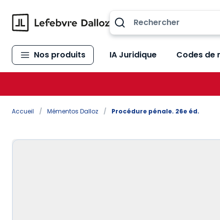
Allez au contenu
Nos produits
IA Juridique
Codes de 
Accueil
/
Mémentos Dalloz
/
Procédure pénale. 26e éd.