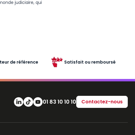
monde judiciaire, qui
teur de référence
Satisfait ou remboursé
Numéro de téléphone
01 83 10 10 10
Contactez-nous