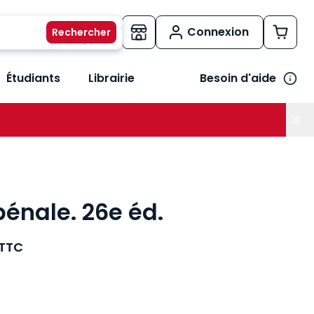
Connexion
Étudiants
Librairie
Besoin d'aide
os métiers
her le sous-menu Vos besoins
énale. 26e éd.
TTC