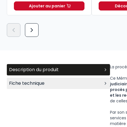
Ajouter au panier
Découv
Lexique des termes juridiques 2026-2
La procé
Description du produit
Ce Mém
Fiche technique
judiciai
procès p
et les r
de celles
Par son 
services
matière à