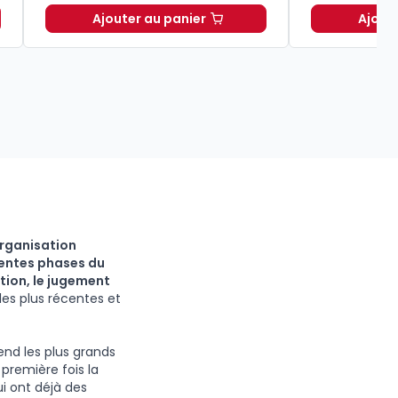
Ajouter au panier
Ajout
e pénale 2027 annoté. Édition limitée à 37,00 € TTC
Code pénal 2027 annoté. Édition limi
organisation
rentes phases du
ction, le jugement
 les plus récentes et
nd les plus grands
première fois la
ui ont déjà des