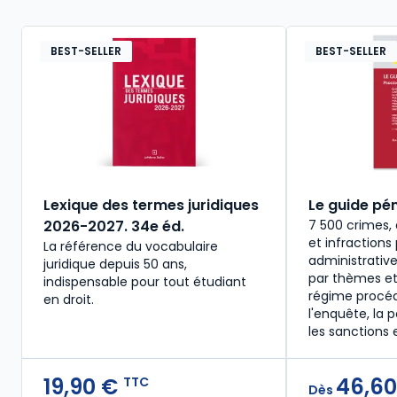
BEST-SELLER
BEST-SELLER
Lexique des termes juridiques
Le guide pén
2026-2027. 34e éd.
7 500 crimes, 
et infractions
La référence du vocabulaire
administrative
juridique depuis 50 ans,
par thèmes et
indispensable pour tout étudiant
régime procéd
en droit.​
l'enquête, la p
les sanctions 
19,90 €
46,60
TTC
Dès