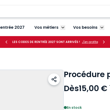
rentrée 2027
Vos métiers
Vos besoins
Afficher le sous-menu V
Affic
LES CODES DE RENTRÉE 2027 SONT ARRIVÉS !
J'en profite
Procédure p
Dès
15,00 €
Voir le détail des avis
En stock