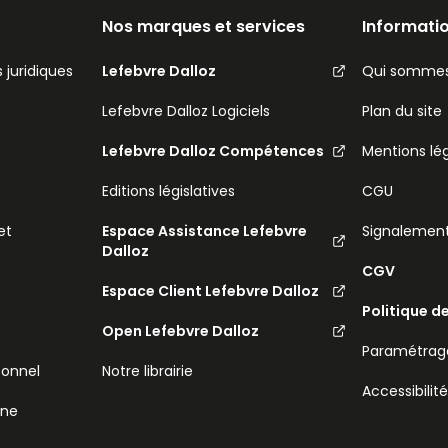
Nos marques et services
Informatio
 juridiques
Lefebvre Dalloz
Qui sommes
Lefebvre Dalloz Logiciels
Plan du site
Lefebvre Dalloz Compétences
Mentions lé
Editions législatives
CGU
et
Espace Assistance Lefebvre
Signalemen
Dalloz
CGV
Espace Client Lefebvre Dalloz
Politique d
Open Lefebvre Dalloz
Paramétrage
sonnel
Notre librairie
Accessibilit
ine