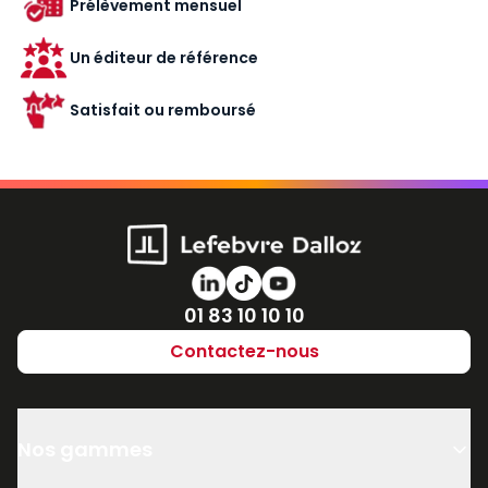
Prélèvement mensuel
Un éditeur de référence
Satisfait ou remboursé
Numéro de téléphone
01 83 10 10 10
Contactez-nous
Nos gammes