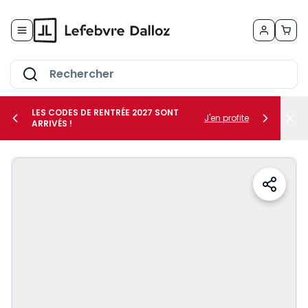
Allez au contenu
LES CODES DE RENTRÉE 2027 SONT
J'en profite
ARRIVÉS !
her le sous-menu Vos métiers
her le sous-menu Vos besoins