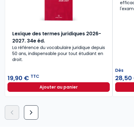
effica
l'exam
Lexique des termes juridiques 2026-
2027. 34e éd.
La référence du vocabulaire juridique depuis
50 ans, indispensable pour tout étudiant en
droit.​
Dès
TTC
19,90 €
28,50
Ajouter au panier
Lexique des termes juridiques 202