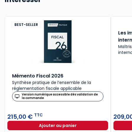
BEST-SELLER
Les i
inter
Maîtris
intern
Mémento Fiscal 2026
Synthèse pratique de l’ensemble de la
réglementation fiscale applicable
Version numérique accessible dès validation de
la commande
TTC
215,00 €
209,0
Ajouter au panier
Mémento Fiscal 2026 à 215,00 € T