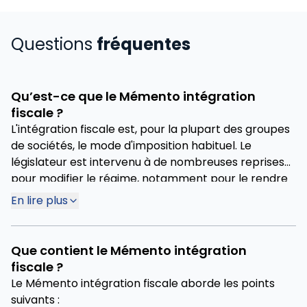
Questions
fréquentes
Qu’est-ce que le Mémento intégration
fiscale ?
L'intégration fiscale est, pour la plupart des groupes
de sociétés, le mode d'imposition habituel. Le
législateur est intervenu à de nombreuses reprises
pour modifier le régime, notamment pour le rendre
compatible avec le droit européen. Allant au-delà
En lire plus
d'un simple commentaire de ces réformes,
l'administration a récemment procédé à une large
réécriture de sa doctrine et a pris un certain
Que contient le Mémento intégration
nombre de positions nouvelles. Enfin, des décisions
fiscale ?
jurisprudentielles sont régulièrement venues étayer
Le Mémento intégration fiscale aborde les points
cet édifice.
suivants :