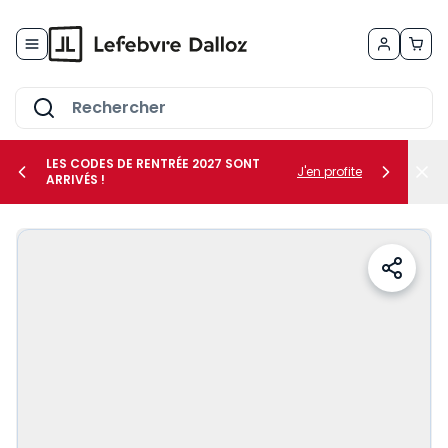
Allez au contenu
LES CODES DE RENTRÉE 2027 SONT
J'en profite
ARRIVÉS !
her le sous-menu Vos métiers
her le sous-menu Vos besoins