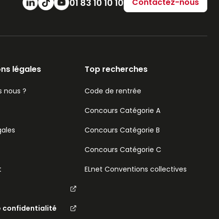
Numéro de téléphone
01 83 10 10 10
Contactez-nous
ns légales
Top recherches
 nous ?
Code de rentrée
Concours Catégorie A
gales
Concours Catégorie B
Concours Catégorie C
t
ELnet Conventions collectives
e confidentialité