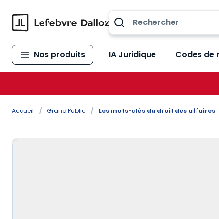
Allez au contenu
Nos produits
IA Juridique
Codes de 
Accueil
/
Grand Public
/
Les mots-clés du droit des affaires