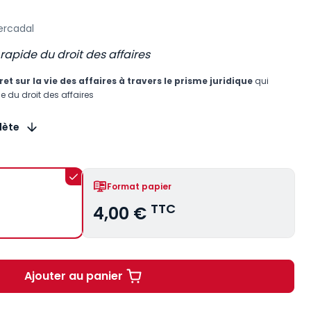
ercadal
apide du droit des affaires
et sur la vie des affaires à travers le prisme juridique
qui
 du droit des affaires
lète
Format papier
TTC
4,00 €
Ajouter au panier
Les mots-clés du droit des affaires à p