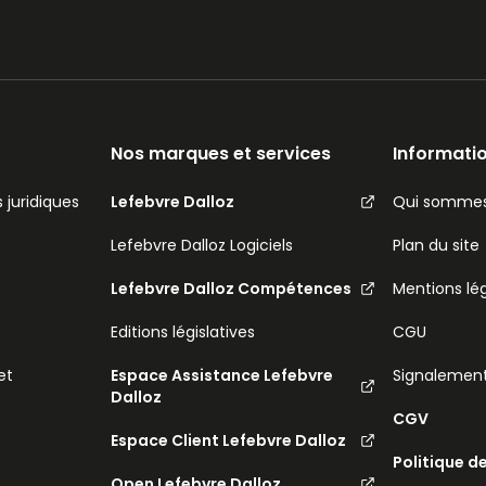
Nos marques et services
Informatio
 juridiques
Lefebvre Dalloz
Qui sommes
Lefebvre Dalloz Logiciels
Plan du site
Lefebvre Dalloz Compétences
Mentions lé
Editions législatives
CGU
et
Espace Assistance Lefebvre
Signalemen
Dalloz
CGV
Espace Client Lefebvre Dalloz
Politique d
Open Lefebvre Dalloz