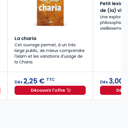
Petit lexique
de (la) vie
Une exploratio
philosophiqu
vieillissement 
La charia
Cet ouvrage permet, à un très
large public, de mieux comprendre
l'islam et les variations d'usage de
la Charia.
2,25 €
3,00 
TTC
Dès
Dès
Découvrir l'offre
Décou
ir de
Dès
36,00 €
TTC
La charia à partir de
Les figures du juge à travers les créations artistiques à partir de
Dès
Dès
2,25 €
33,00 €
TTC
T