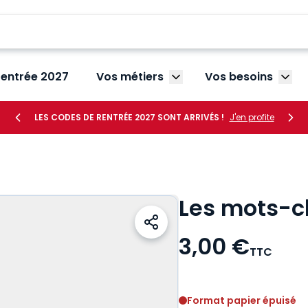
rentrée 2027
Vos métiers
Vos besoins
Afficher le sous-menu V
Affic
LES CODES DE RENTRÉE 2027 SONT ARRIVÉS !
J'en profite
Les mots-cl
3,00 €
TTC
Voir le détail des avis
Format papier épuisé