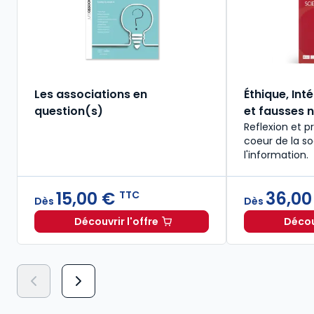
Les associations en
Éthique, Int
question(s)
et fausses 
Reflexion et p
coeur de la s
l'information.
15,00 €
36,00
TTC
Dès
Dès
Découvrir l'offre
Découv
Les associations en question(s) à par