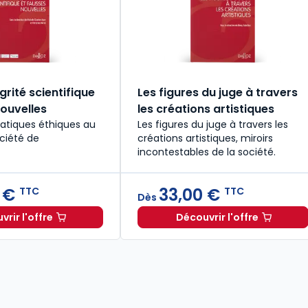
égrité scientifique
Les figures du juge à travers
nouvelles
les créations artistiques
ratiques éthiques au
Les figures du juge à travers les
ociété de
créations artistiques, miroirs
incontestables de la société.
 €
33,00 €
TTC
TTC
Dès
rir l'offre
Découvrir l'offre
tir de
Éthique, Intégrité scientifique et fausses nouvelles à part
Dès
15,00 €
TTC