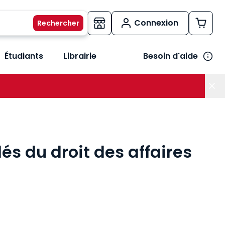
Connexion
Étudiants
Librairie
Besoin d'aide
os métiers
her le sous-menu Vos besoins
és du droit des affaires