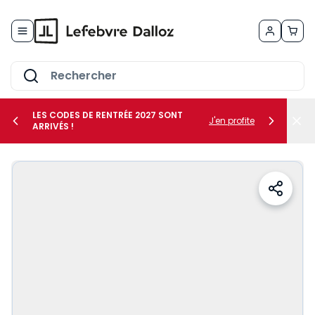
Allez au contenu
LES CODES DE RENTRÉE 2027 SONT
J'en profite
ARRIVÉS !
her le sous-menu Vos métiers
her le sous-menu Vos besoins