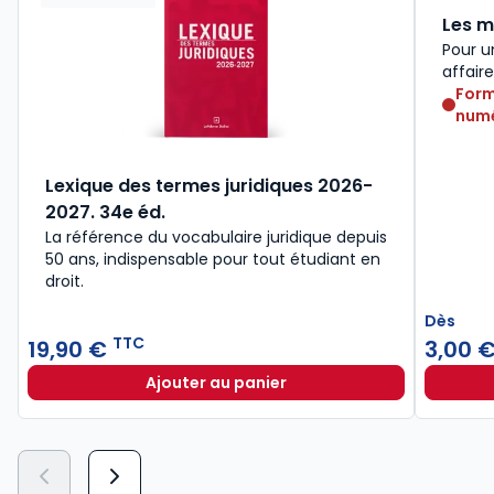
Les m
Pour u
affair
Form
numé
Lexique des termes juridiques 2026-
2027. 34e éd.
La référence du vocabulaire juridique depuis
50 ans, indispensable pour tout étudiant en
droit.​
Dès
TTC
19,90 €
3,00 
Ajouter au panier
Lexique des termes juridiques 202