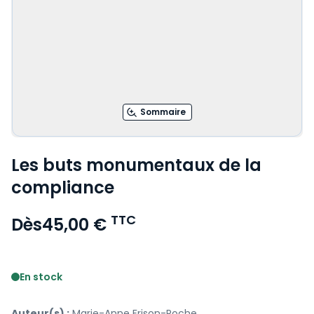
Sommaire
Les buts monumentaux de la
compliance
TTC
Dès
45,00 €
Voir le détail des avis
En stock
Auteur(s) :
Marie-Anne Frison-Roche