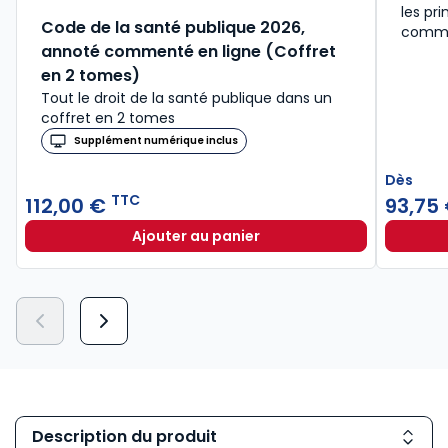
les pri
Code de la santé publique 2026,
comme
annoté commenté en ligne (Coffret
en 2 tomes)
Tout le droit de la santé publique dans un
coffret en 2 tomes
Supplément numérique inclus
Dès
TTC
112,00 €
93,75
Ajouter au panier
Code de la santé publique 2026, a
Description du produit