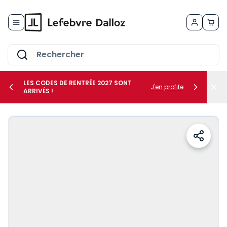
Allez au contenu
LES CODES DE RENTRÉE 2027 SONT
J'en profite
ARRIVÉS !
her le sous-menu Vos métiers
her le sous-menu Vos besoins