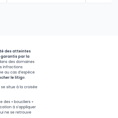
té des atteintes
s
garantis par la
 dans des domaines
es infractions
quée au cas d’espèce
ncher le litig
e.
 se situe à la croisée
 des « boucliers »
ocation à s’appliquer
qui ne se retrouve