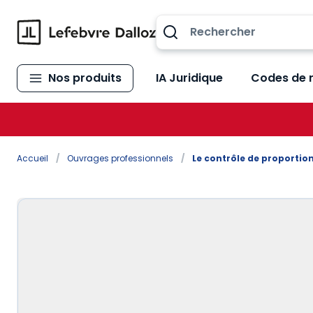
Allez au contenu
Nos produits
IA Juridique
Codes de 
Accueil
/
Ouvrages professionnels
/
Le contrôle de proportio