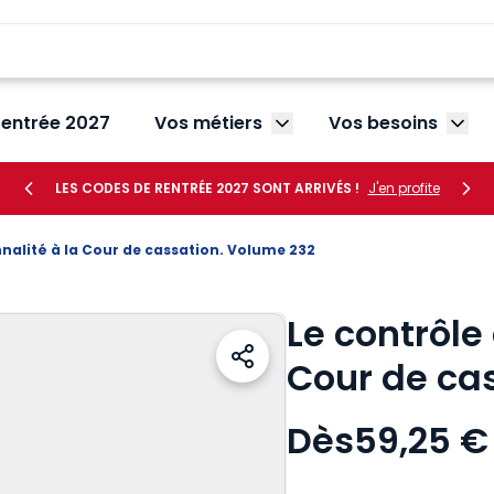
rentrée 2027
Vos métiers
Vos besoins
Afficher le sous-menu V
Affic
LES CODES DE RENTRÉE 2027 SONT ARRIVÉS !
J'en profite
nnalité à la Cour de cassation. Volume 232
Le contrôle
Cour de ca
Dès
59,25 €