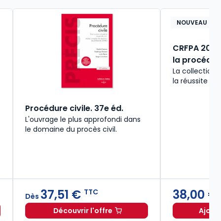
NOUVEAU
CRFPA 2026 -
la procédure
La collection
la réussite du
Procédure civile. 37e éd.
L'ouvrage le plus approfondi dans
le domaine du procès civil.
37,51 €
38,00 €
TTC
Dès
Découvrir l'offre
Ajout
26/2027. 11e éd. à partir de
rsécurité 2026, annoté et commenté à 79,00 € TTC
Dès
36,00 €
TTC
Procédure civile. 37e éd. à partir de
D