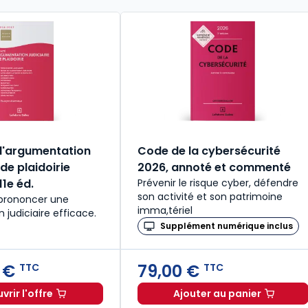
 d'argumentation
Code de la cybersécurité
 de plaidoirie
2026, annoté et commenté
1e éd.
Prévenir le risque cyber, défendre
son activité et son patrimoine
 prononcer une
imma,tériel
judiciaire efficace.
Supplément numérique inclus
 €
79,00 €
TTC
TTC
rir l'offre
Ajouter au panier
€
TTC
Petit traité d'argumentation judiciaire et de plaidoirie 20
Code de la cybe