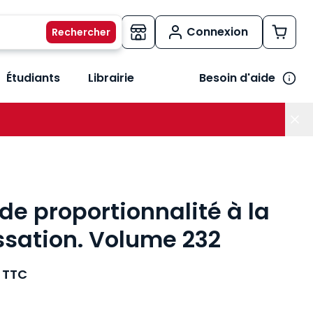
Connexion
Étudiants
Librairie
Besoin d'aide
os métiers
her le sous-menu Vos besoins
 de proportionnalité à la
ssation. Volume 232
TTC