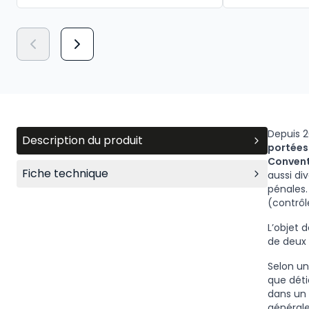
Depuis 2
Description du produit
portées
Convent
Fiche technique
aussi div
pénales.
(contrô
L’objet d
de deux
Selon un
que détie
dans un 
générale