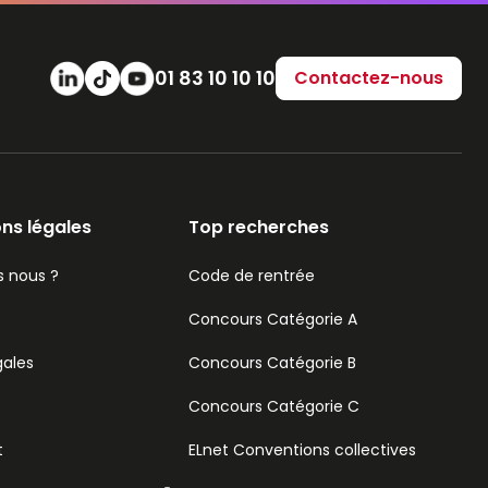
Numéro de téléphone
01 83 10 10 10
Contactez-nous
ns légales
Top recherches
 nous ?
Code de rentrée
Concours Catégorie A
gales
Concours Catégorie B
Concours Catégorie C
t
ELnet Conventions collectives