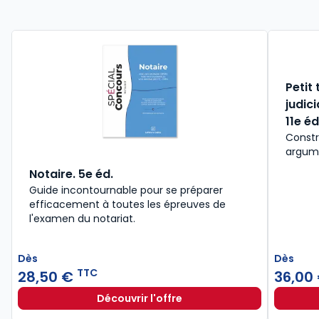
Petit
judic
11e éd
Constr
argume
Notaire. 5e éd.
Guide incontournable pour se préparer
efficacement à toutes les épreuves de
l'examen du notariat.
Dès
Dès
TTC
28,50 €
36,00
Découvrir l'offre
Notaire. 5e éd. à partir de
Dès