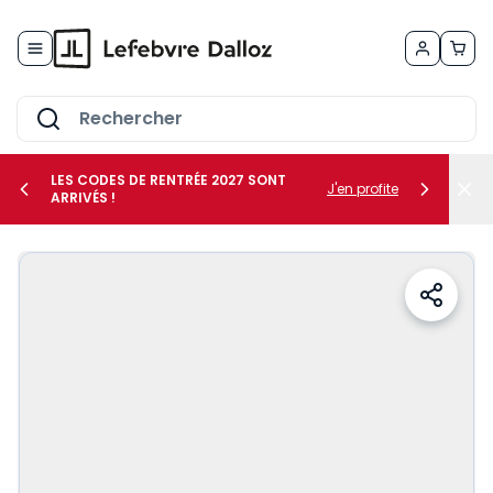
Allez au contenu
LES CODES DE RENTRÉE 2027 SONT
J'en profite
ARRIVÉS !
her le sous-menu Vos métiers
her le sous-menu Vos besoins