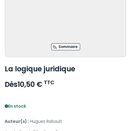
Sommaire
La logique juridique
TTC
Dès
10,50 €
Voir le détail des avis
En stock
Auteur(s) :
Hugues Rabault