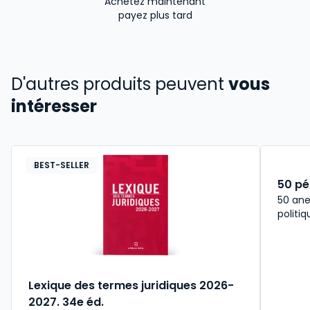
Achetez maintenant
payez plus tard
D'autres produits peuvent
vous
intéresser
BEST-SELLER
50 pé
50 anec
politi
Lexique des termes juridiques 2026-
2027. 34e éd.