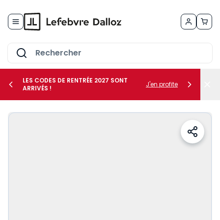
Allez au contenu
LES CODES DE RENTRÉE 2027 SONT
J'en profite
ARRIVÉS !
her le sous-menu Vos métiers
her le sous-menu Vos besoins