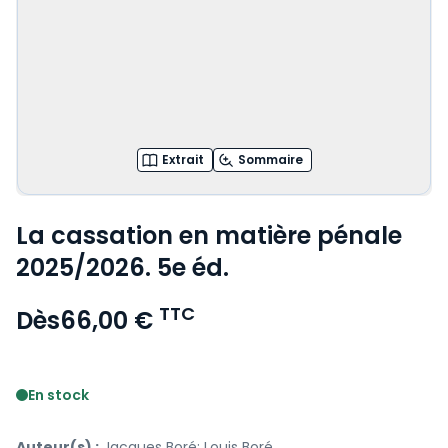
Extrait
Sommaire
La cassation en matière pénale
2025/2026. 5e éd.
TTC
Dès
66,00 €
Voir le détail des avis
En stock
Auteur(s) :
Jacques Boré; Louis Boré