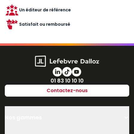
Un éditeur de référence
Satisfait ou remboursé
Numéro de téléphone
01 83 10 10 10
Contactez-nous
Nos gammes