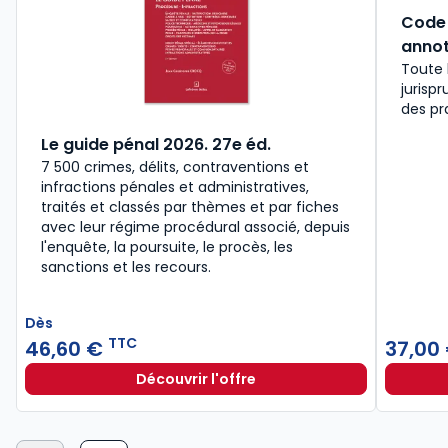
Code 
annot
Toute 
jurisp
des pr
Le guide pénal 2026. 27e éd.
7 500 crimes, délits, contraventions et
infractions pénales et administratives,
traités et classés par thèmes et par fiches
avec leur régime procédural associé, depuis
l'enquête, la poursuite, le procès, les
sanctions et les recours.
Dès
TTC
46,60 €
37,00
Découvrir l'offre
Le guide pénal 2026. 27e éd. à part
Dès
46,60 €
TTC