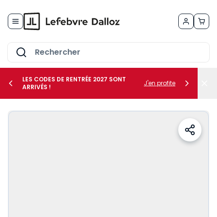
Allez au contenu
LES CODES DE RENTRÉE 2027 SONT
J'en profite
ARRIVÉS !
her le sous-menu Vos métiers
her le sous-menu Vos besoins