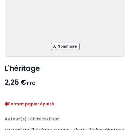
Sommaire
L'héritage
2,25 €
TTC
Voir le détail des avis
Format papier épuisé
Auteur(s) :
Christian Pisani
Le droit de l’héritage a connu de multiples réformes