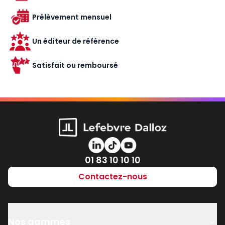
Prélèvement mensuel
Un éditeur de référence
Satisfait ou remboursé
Numéro de téléphone
01 83 10 10 10
Contactez-nous
Nos gammes