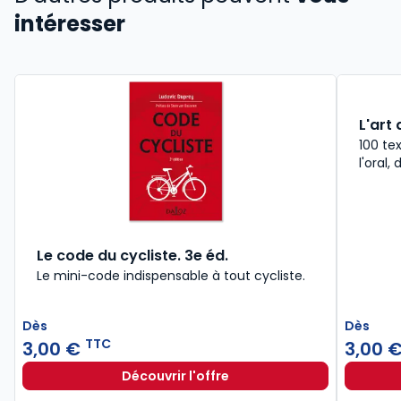
intéresser
L'art 
100 te
l'oral,
Le code du cycliste. 3e éd.
Le mini-code indispensable à tout cycliste.
Dès
Dès
TTC
3,00 €
3,00 
Découvrir l'offre
Le code du cycliste. 3e éd. à