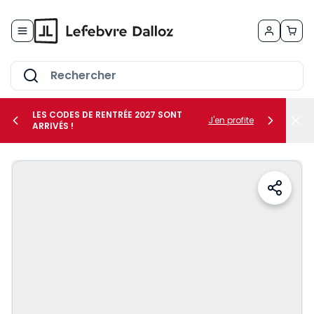
Allez au contenu
LES CODES DE RENTRÉE 2027 SONT
J'en profite
ARRIVÉS !
her le sous-menu Vos métiers
her le sous-menu Vos besoins