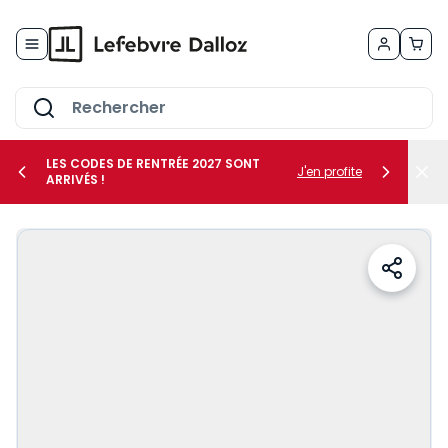
Allez au contenu
LES CODES DE RENTRÉE 2027 SONT
J'en profite
ARRIVÉS !
her le sous-menu Vos métiers
her le sous-menu Vos besoins