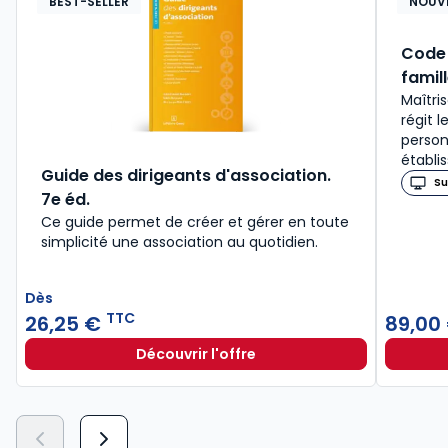
BEST-SELLER
NOUV
Code 
famil
Maîtris
régit 
person
établi
Guide des dirigeants d'association.
Su
7e éd.
Ce guide permet de créer et gérer en toute
simplicité une association au quotidien.
Dès
TTC
26,25 €
89,00
Découvrir l'offre
Guide des dirigeants d'association
Dès
26,25 €
TTC